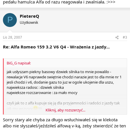
pedału hamulca Alfa od razu reagowała i zwalniała. :>>>
PietereQ
P
Użytkownik
Lis 28, 2007
#3
Re: Alfa Romeo 159 3.2 V6 Q4 - Wrażenia z jazdy...
BiG_G napisał:
jak usłyszam piekny basowy dzwiek silnika to mnie powalilo -
rewalacje V6 naprawde swiętnie chodzi narazie jest to dla mnie nr 1
jesli chodzi i v6, dodanie gazu to juz w ogole ukojenie dla uszu,
najwieksza radosc : dzwiek silnika
najwieksze rozczarowanie : za mało mocy
czyli jak to z alfa kupuje się ją dla przyjemności i radości z jazdy tak
jak my wszyscy
)))
Kliknij, aby rozszerzyć...
pozdrawiam!
Sorry stary ale chyba za długo wsłuchiwałeś się w klekota
albo nie słyszałeś/jeździłeś alfową v-ką, żeby stwierdzić że ten