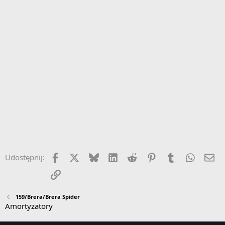
Facebook
X
Bluesky
LinkedIn
Reddit
Pinterest
Tumblr
WhatsA
Em
Udostępnij:
Link
159/Brera/Brera Spider
Amortyzatory