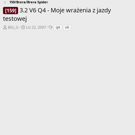
159/Brera/Brera Spider
3.2 V6 Q4 - Moje wrażenia z jazdy
[159]
testowej
A
D
T
BiG_G
Lis 22, 2007
q4
v6
u
a
a
t
t
g
o
a
i
r
r
w
o
ą
z
t
p
k
o
u
c
z
ę
c
i
a