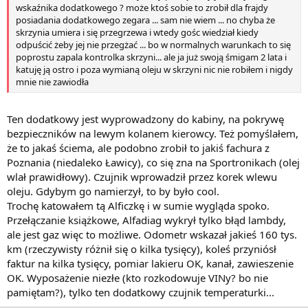
wskaźnika dodatkowego ? może ktoś sobie to zrobił dla frajdy
posiadania dodatkowego zegara ... sam nie wiem ... no chyba że
skrzynia umiera i się przegrzewa i wtedy gośc wiedział kiedy
odpuścić żeby jej nie przegżać ... bo w normalnych warunkach to się
poprostu zapala kontrolka skrzyni... ale ja już swoją śmigam 2 lata i
katuję ją ostro i poza wymianą oleju w skrzyni nic nie robiłem i nigdy
mnie nie zawiodła
Ten dodatkowy jest wyprowadzony do kabiny, na pokrywę
bezpieczników na lewym kolanem kierowcy. Też pomyślałem,
że to jakaś ściema, ale podobno zrobił to jakiś fachura z
Poznania (niedaleko Ławicy), co się zna na Sportronikach (olej
wlał prawidłowy). Czujnik wprowadził przez korek wlewu
oleju. Gdybym go namierzył, to by było cool.
Trochę katowałem tą Alficzkę i w sumie wygląda spoko.
Przełączanie książkowe, Alfadiag wykrył tylko błąd lambdy,
ale jest gaz więc to możliwe. Odometr wskazał jakieś 160 tys.
km (rzeczywisty różnił się o kilka tysięcy), koleś przyniósł
faktur na kilka tysięcy, pomiar lakieru OK, kanał, zawieszenie
OK. Wyposażenie niezłe (kto rozkodowuje VINy? bo nie
pamiętam?), tylko ten dodatkowy czujnik temperaturki...