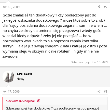
Kwi 16, 2009
#2
Gdzie znalazłeś ten dodatkowy ? czy podłączony jest do
jakiegoś wskaźnika dodatkowego ? może ktoś sobie to zrobił
dla frajdy posiadania dodatkowego zegara ... sam nie wiem ...
no chyba że skrzynia umiera i się przegrzewa i wtedy gośc
wiedział kiedy odpuścić żeby jej nie przegżać ... bo w
normalnych warunkach to się poprostu zapala kontrolka
skrzyni... ale ja już swoją śmigam 2 lata i katuję ją ostro i poza
wymianą oleju w skrzyni nic nie robiłem i nigdy mnie nie
zawiodła
Ostatnia edycja:
Kwi 16, 2009
szerszeń
Nowy
Kwi 17, 2009
#3
blackalfa166 napisał:
Gdzie znalazłeś ten dodatkowy ? czy podłączony jest do jakiegoś