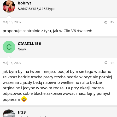
bobryt
&#647;&#615;&#633;qoq
Maj 16, 2007
#2
proponuje centralnie z tyłu, jak w Clio V6 :twisted:
CIAMILL156
C
Nowy
Maj 16, 2007
#3
jak bym byl na twoim miejscu podjol bym sie tego wiadomo
ze koszt bedzie troche pracy trzeba bedzie wlozyc ale pozniej
wrazenia z jazdy bedą napewno wielkie no i alto bedzie
orginalne i jedyne w swoim rodzaju a przy okazji mozna
odpicowac sobie blache zakonserwowac masz fajny pomysł
popieram
fr33