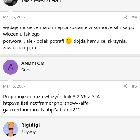
Administrator ds. zlotu
Maj 16, 2007
#4
wydaje mi sie ze malo miejsca zostanie w komorze silnika po
wlozeniu takiego
potwora .. ale - polak potrafi
dojda hamulce, skrzynia,
zawiecha itp, itd..
ANDYTCM
A
Guest
Maj 16, 2007
#5
Proponuje od razu włożyć silnik 3.2 V6 z GTA
http://alfisti.net/framer.php?show=/alfa-
galerie/thumbnails.php?album=212
Rigidigi
Aktywny