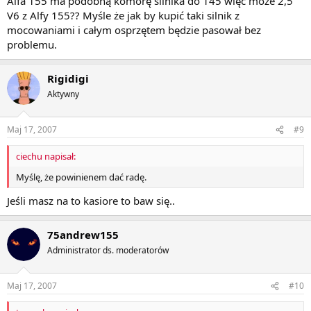
Alfa 155 ma podobną komorę silnika do 145 więc może 2,5
V6 z Alfy 155?? Myśle że jak by kupić taki silnik z
mocowaniami i całym osprzętem będzie pasował bez
problemu.
Rigidigi
Aktywny
Maj 17, 2007
#9
ciechu napisał:
Myślę, że powinienem dać radę.
Jeśli masz na to kasiore to baw się..
75andrew155
Administrator ds. moderatorów
Maj 17, 2007
#10