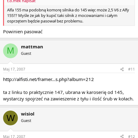
t.o.mek napisał:
Alfa 155 ma podobną komorę silnika do 145 więc może 2,5 V6 z Alfy
155?? Myśle że jak by kupić taki silnik z mocowaniami i całym
osprzętem będzie pasował bez problemu.
Powinien pasować
mattman
M
Guest
Maj 17, 2007
#11
http://alfisti.net/framer...s.php?album=212
ta z linku to praktycznie 147, ubrana w karoserię od 145,
wystarczy spojrzeć na zawieszenie z tyłu i ilość śrub w kołach.
wisiol
W
Guest
Maj 17, 2007
#12