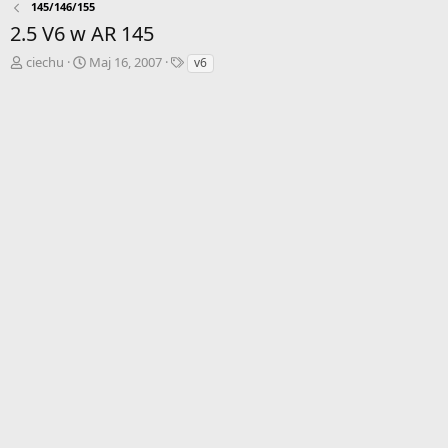
145/146/155
2.5 V6 w AR 145
A
D
T
ciechu
Maj 16, 2007
v6
u
a
a
t
t
g
o
a
i
r
r
w
o
ą
z
t
p
k
o
u
c
z
ę
c
i
a