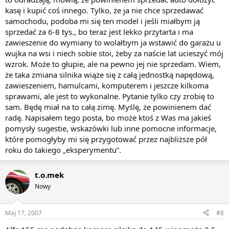
kasę i kupić coś innego. Tylko, że ja nie chce sprzedawać
samochodu, podoba mi się ten model i jeśli miałbym ją
sprzedać za 6-8 tys., bo teraz jest lekko przytarta i ma
zawieszenie do wymiany to wolałbym ja wstawić do garażu u
wujka na wsi i niech sobie stoi, żeby za naście lat ucieszyć mój
wzrok. Może to głupie, ale na pewno jej nie sprzedam. Wiem,
że taka zmiana silnika wiąże się z całą jednostką napędową,
zawieszeniem, hamulcami, komputerem i jeszcze kilkoma
sprawami, ale jest to wykonalne. Pytanie tylko czy zrobię to
sam. Będę miał na to całą zimę. Myślę, że powinienem dać
radę. Napisałem tego posta, bo może ktoś z Was ma jakieś
pomysły sugestie, wskazówki lub inne pomocne informacje,
które pomogłyby mi się przygotować przez najbliższe pół
roku do takiego „eksperymentu”.
t.o.mek
Nowy
Maj 17, 2007
#8