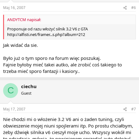
Maj 16, 2007
#6
ANDYTCM napisał:
Proponuje od razu włożyć silnik 3.2 V6 z GTA
http://alfisti.net/framer...s.php?album=212
Jak widać da sie.
Było już o tym sporo na forum więc poszukaj.
Fajnie byłoby mieć takei autko, ale zrobić coś takiego to
trzeba mieć sporo fantazji i kasiory..
ciechu
C
Guest
Maj 17, 2007
#7
Nie chodzi mi o włożenie 3.2 V6 ani o żaden tuning, czyli
obwieszenie mojej niuni spojlerami itp. Po prostu chciałbym,
żeby dźwięk silnika v6 cieszył moje ucho. Wszyscy wokół mi
to odradzają, mówią, że powinienem sprzedać auto dołożyć