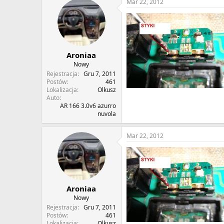
Mar 22, 2012
Aroniaa
Nowy
Rejestracja
Gru 7, 2011
Postów
461
Lokalizacja
Olkusz
Auto
AR 166 3.0v6 azurro
nuvola
Mar 22, 2012
Aroniaa
Nowy
Rejestracja
Gru 7, 2011
Postów
461
Lokalizacja
Olkusz