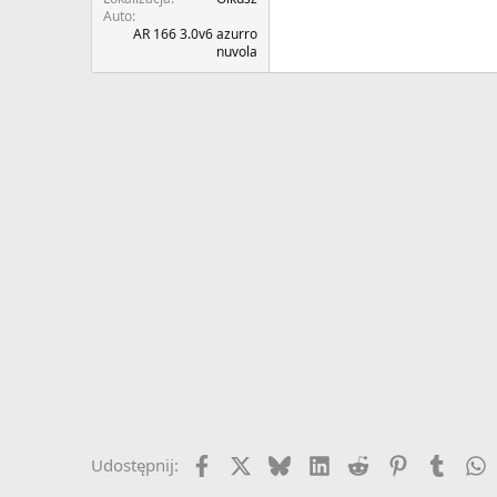
Auto
AR 166 3.0v6 azurro
nuvola
Facebook
X
Bluesky
LinkedIn
Reddit
Pinterest
Tumbl
W
Udostępnij: