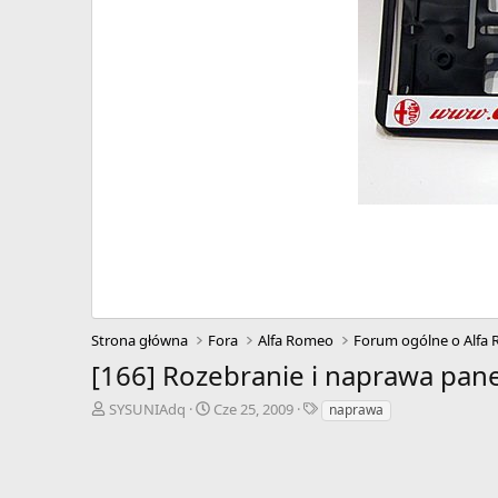
Strona główna
Fora
Alfa Romeo
Forum ogólne o Alfa
[166] Rozebranie i naprawa pane
A
D
T
SYSUNIAdq
Cze 25, 2009
naprawa
u
a
a
t
t
g
o
a
i
r
r