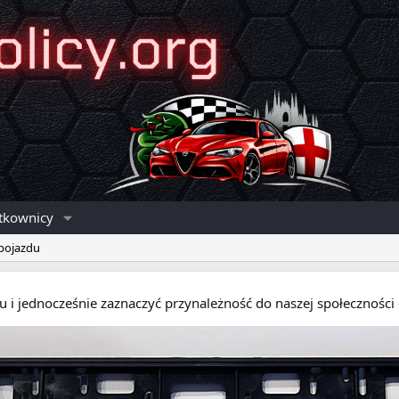
tkownicy
 pojazdu
eru i jednocześnie zaznaczyć przynależność do naszej społecznośc