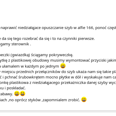
naprawić niedziałąjace opuszczanie szyb w alfie 166, ponoć częst
e da się tego rozebrać da się i to na czynniki pierwsze.
agamy sterownik .
eczki (gwiazdką) ściągamy pokryweczkę.
plytkę z plastikowej obudowy musimy wymontować przyciski jaki
ja ułamalem w każdym po jednym
miejscu przednich przełączników do szyb ukaża nam się takie pl
ać i pchnać śrubowkrętem mocno płytke w dół i wyskakuje nam cal
onkę plastikowa z niedziałąjacego przekażniczka danej szyby wycz
ku i poskładać.
 zabawy.
iach ,no oprócz styków ,zapomnialem zrobić.