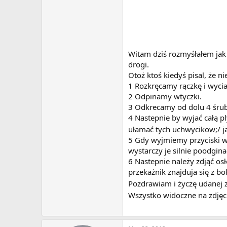
Witam dziś rozmyśłałem jak 
drogi.
Otoż ktoś kiedyś pisal, że ni
1 Rozkręcamy rączkę i wyci
2 Odpinamy wtyczki.
3 Odkrecamy od dolu 4 śrub
4 Nastepnie by wyjać całą 
ułamać tych uchwycikow;/ 
5 Gdy wyjmiemy przyciski w 
wystarczy je silnie poodgin
6 Nastepnie należy zdjąć osł
przekażnik znajduja się z bo
Pozdrawiam i życzę udanej
Wszystko widoczne na zdjęc