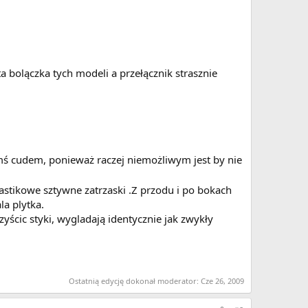
a bolączka tych modeli a przełącznik strasznie
mś cudem, ponieważ raczej niemożliwym jest by nie
astikowe sztywne zatrzaski .Z przodu i po bokach
a plytka.
yścic styki, wygladają identycznie jak zwykły
Ostatnią edycję dokonał moderator:
Cze 26, 2009