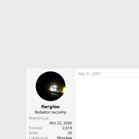
w
o
ą
z
t
p
k
o
u
c
z
ę
c
i
a
Maj 21, 2007
fiergloo
Redaktor naczelny
Rejestracja
Wrz 22, 2006
Postów
2,619
Wiek
39
Lokalizacja
Wrocław