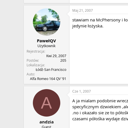
Maj 21, 2007
stawiam na McPhersony i łoż
jedynie łożyska.
PawełQV
Użytkownik
Rejestracja
Kwi 29, 2007
Postów
205
Lokalizacja
Łódź-San Francisco
Auto
Alfa Romeo 164 QV '91
Cze 1, 2007
A
A ja mialam podobnie wrecz i
specyficznym dzwiekiem ,ale 
.no i okazało sie ze to półoś
czasami półośka wydaje dziw
andzia
Guest