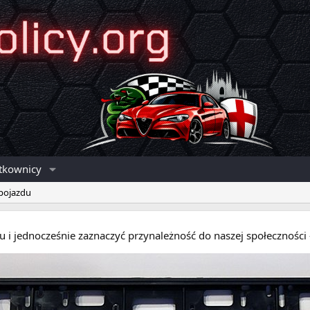
tkownicy
 pojazdu
eru i jednocześnie zaznaczyć przynależność do naszej społecznośc