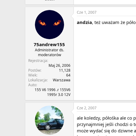
Cze 1, 2007
andzia
, też uważam że pół
75andrew155
Administrator ds.
moderatorów
Rejestracja
Maj 26, 2006
Postów
11,128
Wiek
64
Lokalizacja
Warszawa
Auto
155 V6 1996 .r 155V6
1995r 3.0 12V
Cze 2, 2007
ale koledzy, półośka ale co
przynajmniej jeśli chodzi o 
może wydać się do dziwne al