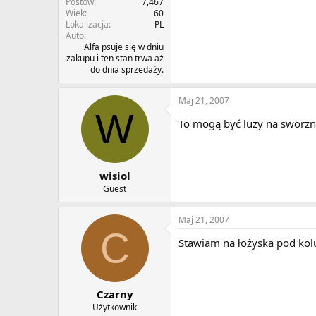
Postów
7,467
Wiek
60
Lokalizacja
PL
Auto
Alfa psuje się w dniu
zakupu i ten stan trwa aż
do dnia sprzedaży.
Maj 21, 2007
W
To mogą być luzy na sworzn
wisiol
Guest
Maj 21, 2007
C
Stawiam na łożyska pod kol
Czarny
Użytkownik