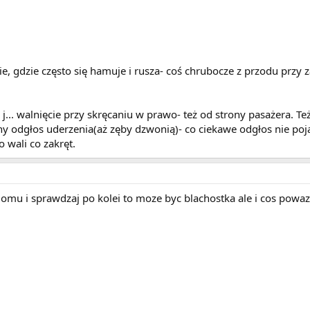
ie, gdzie często się hamuje i rusza- coś chrubocze z przodu przy z
 j... walnięcie przy skręcaniu w prawo- też od strony pasażera. Te
 odgłos uderzenia(aż zęby dzwonią)- co ciekawe odgłos nie poja
o wali co zakręt.
lomu i sprawdzaj po kolei to moze byc blachostka ale i cos powaz