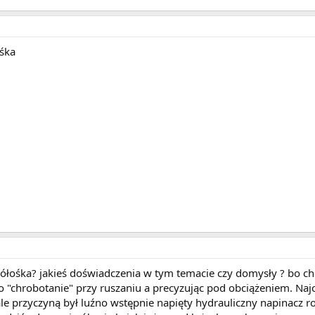
ośka
 półośka? jakieś doświadczenia w tym temacie czy domysły ? bo ch
to "chrobotanie" przy ruszaniu a precyzując pod obciążeniem. Najcz
e przyczyną był luźno wstępnie napięty hydrauliczny napinacz r