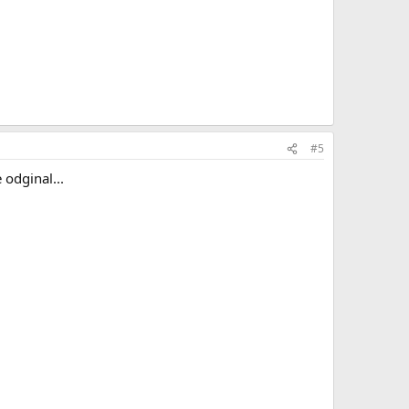
#5
 odginal...