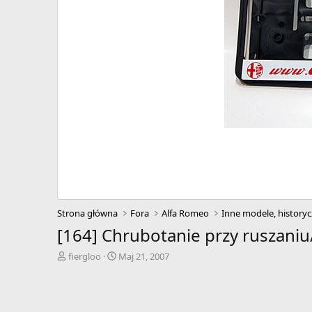
Strona główna
Fora
Alfa Romeo
Inne modele, historyc
[164] Chrubotanie przy ruszan
A
D
fiergloo
Maj 21, 2007
u
a
t
t
o
a
r
r