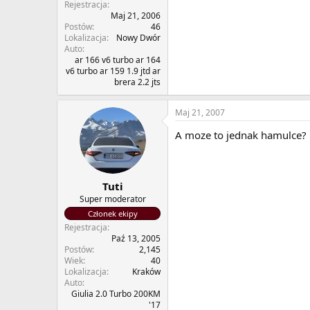
Rejestracja
Maj 21, 2006
Postów
46
Lokalizacja
Nowy Dwór
Auto
ar 166 v6 turbo ar 164
v6 turbo ar 159 1.9 jtd ar
brera 2.2 jts
Maj 21, 2007
A moze to jednak hamulce? U
Tuti
Super moderator
Członek ekipy
Rejestracja
Paź 13, 2005
Postów
2,145
Wiek
40
Lokalizacja
Kraków
Auto
Giulia 2.0 Turbo 200KM
'17