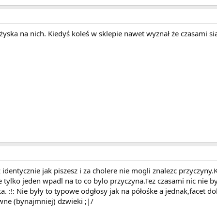
yska na nich. Kiedyś koleś w sklepie nawet wyznał że czasami sia
dentycznie jak piszesz i za cholere nie mogli znalezc przyczyny.
tylko jeden wpadl na to co bylo przyczyna.Tez czasami nic nie by
ka. :!: Nie były to typowe odgłosy jak na półośke a jednak,facet dob
ne (bynajmniej) dzwieki ;|/