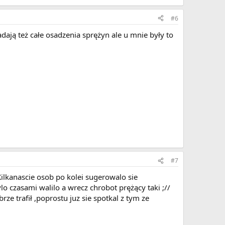
#6
dają też całe osadzenia sprężyn ale u mnie były to
#7
Kilkanascie osob po kolei sugerowalo sie
lo czasami walilo a wrecz chrobot prężący taki ;//
rze trafił ,poprostu juz sie spotkal z tym ze