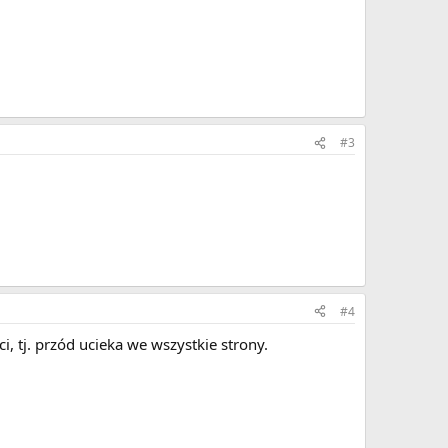
#3
#4
 tj. przód ucieka we wszystkie strony.