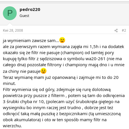
pedro220
P
Guest
Kwi 28, 2008
#2
ja wymieniam zawsze sam...
ale za pierwszym razem wymiana zajęła mi 1,5h i na dodatek
okazało się że filtr nie pasuje (champion) od tamtej pory
kupuję tylko filtr z sędziszowa o symbolu wa20-261 (nie ma
całego dna) pozostałe filtrony i championy mają dno i u mnie
za chiny nie pasuje
Teraz wymianę mam już opanowaną i zajmuje mi to do 20
minut.
Filtr wymienia się od góry, zdejmuje się rurę dolotową
powietrza przy puszce z filterm , potem są tam do odkręcenia
3 śrubki chyba nr 10, (polecam uzyć śrubokręta giętego na
wysiegniku bo innym raczej jest trudno , dobrze jest też
odkręcić taką małą puszkę z bezpicznikami (tą umieszczoną
obok akumulatora) i oto w ten sposób mamy filtr na
wierzchu.