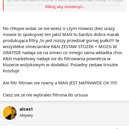
nie ma znaczenia. Nie wiem czy to jedyna różnica. Słyszałem jednak,
Kliknij, aby rozszerzyć...
że filtr filtrowi nie równy. Chciałem zapodać wkładkę K&N ale
musiałbym długo czekać, a filtr prosił się o wymianę, więc nie
zwlekałem.
Jakich producentów wy polecacie, a przede wszystkim jakich
No chłopie widac ze nie wiesz o czym mowisz (bez urazy
używacie?
mowie to spokojnie) ten jakiś MAN to bardzo dobra marak
Pozdrawiam
produkująca filtry ,to jest nizszy przedział gornej pułki!!!! te
- Rafał
wszystekie smieciarskie K&N ZESTAW STOZEK + MOZG W
GRATISIE nadaja sie na smieci co innego sama wkładka choc
K&N marketowy nadaje sie do filtrowania powietrza w
klozecie woljskowym w dodatku!. Pożadny zestaw troszke
kosztuje
Ale filtr filtrowi nie rowny a MAN JEST NAPRAWDE OK !!!!!!
Ciesz sie ze nie wybrales filtrona do ursusa
alces1
Aktywny