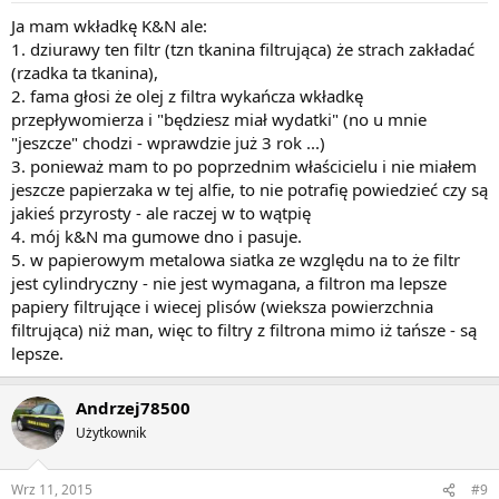
Ja mam wkładkę K&N ale:
1. dziurawy ten filtr (tzn tkanina filtrująca) że strach zakładać
(rzadka ta tkanina),
2. fama głosi że olej z filtra wykańcza wkładkę
przepływomierza i "będziesz miał wydatki" (no u mnie
"jeszcze" chodzi - wprawdzie już 3 rok ...)
3. ponieważ mam to po poprzednim właścicielu i nie miałem
jeszcze papierzaka w tej alfie, to nie potrafię powiedzieć czy są
jakieś przyrosty - ale raczej w to wątpię
4. mój k&N ma gumowe dno i pasuje.
5. w papierowym metalowa siatka ze względu na to że filtr
jest cylindryczny - nie jest wymagana, a filtron ma lepsze
papiery filtrujące i wiecej plisów (wieksza powierzchnia
filtrująca) niż man, więc to filtry z filtrona mimo iż tańsze - są
lepsze.
Andrzej78500
Użytkownik
Wrz 11, 2015
#9