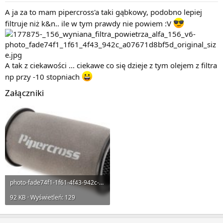
A ja za to mam pipercross'a taki gąbkowy, podobno lepiej
filtruje niż k&n.. ile w tym prawdy nie powiem :V
A tak z ciekawości ... ciekawe co się dzieje z tym olejem z filtra
np przy -10 stopniach
Załączniki
photo-fade74f1-1f61-4f43-942c-a07671d8bf5d-original_size.jpg
92 KB · Wyświetleń: 129