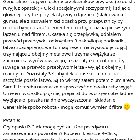
Generalnie - zdjąłem osłonę przekaźników przy aku (te od str.
rury)luz opasek (R-Clicki specjalnyymi szczypcami) i zdjęcie
głównej rury tuż przy elastycznym łączniku (sfałdowana
guma), ale zluzowałem też opaskę przy przepustnicy by
można było obracać elementem trochę, oraz na pierwszym
łączeniu nad filtrem. Ukazała się przepływka, odpiąłem
przewód przepływki, odkręciłem 3 nakrętki(są podkładki,
łatwo spadają więc warto magnesem na wysięgu je zdjąć)
trzymające 2 obejmy metalowe i trzymak wężyka ze
zbiorniczka wyrównawczego, teraz cały element do góry
(uwaga na przewód przepływomierza - wyjąć z obejmy) i
mam y to. Pozostały 3 śruby dekla puszki - u mnie na
szczęście poszło łatwo. Są to wkręty zatem potem z umiarem.
Sam filtr trzeba nieznacznie spłaszczyć do owalu żeby wyjąć.
Umyłem wszystko pięknie, preparat do tworzyw coby ładnie
wyglądało, puszka na dnie wyczyszczona i składanie.
Generalnie spoko robota - mogę komuś wymienić filtra
Pytanie:
Czy opaski R-Click mogą być za luźne po zdjęciu i
zamocowaniu z powrotem? Kupiłem kleszcze R-Click, i
pozdejmowałem opaski - fajna sprawa ale jak zakładałem to