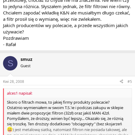
przelotowy, chociaż to chyba nie ma znaczenia. Nie wiem czy
to jedyna różnica. Słyszałem jednak, że filtr filtrowi nie równy.
Chciałem zapodać wkładkę K&N ale musiałbym długo czekać,
a filtr prosił się o wymianę, więc nie zwlekałem.
Jakich producentów wy polecacie, a przede wszystkim jakich
używacie?
Pozdrawiam
- Rafał
smuz
S
Guest
Kwi 28, 2008
#5
alces1 napisał:
Skoro o filtrach mowa, to jakiej firmy produkty polecacie?
Ostatnio wymieniałem w swoim T.S.'ie i podczas zakupu w sklepie
miałem dwie propozycje: filtron (32zł) oraz jakiś MAN 42zł.
Pomyślałem, że droższy, winien być lepszy... Okazało się, że różnią
się troszkę. Ten droższy dodatkowo "obciągnięty" (bez skojarzeń
) jest metalową siatką, natomiast filtron nie posiada takowej, ale
np. nie miał otworu na dnie, a MAN był przelotowy, chociaż to chyba