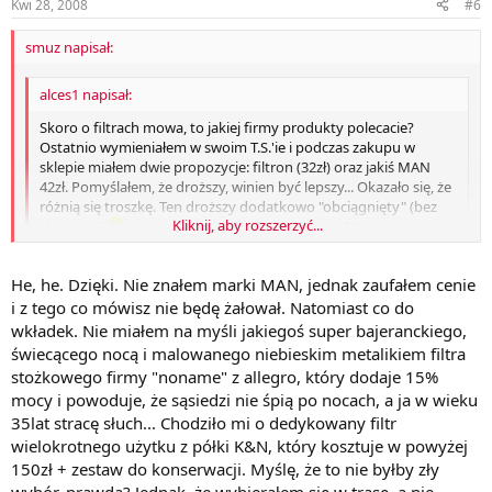
Kwi 28, 2008
#6
smuz napisał:
alces1 napisał:
Skoro o filtrach mowa, to jakiej firmy produkty polecacie?
Ostatnio wymieniałem w swoim T.S.'ie i podczas zakupu w
sklepie miałem dwie propozycje: filtron (32zł) oraz jakiś MAN
42zł. Pomyślałem, że droższy, winien być lepszy... Okazało się, że
różnią się troszkę. Ten droższy dodatkowo "obciągnięty" (bez
Kliknij, aby rozszerzyć...
skojarzeń
) jest metalową siatką, natomiast filtron nie
posiada takowej, ale np. nie miał otworu na dnie, a MAN był
przelotowy, chociaż to chyba nie ma znaczenia. Nie wiem czy to
Kliknij, aby rozszerzyć...
He, he. Dzięki. Nie znałem marki MAN, jednak zaufałem cenie
jedyna różnica. Słyszałem jednak, że filtr filtrowi nie równy.
i z tego co mówisz nie będę żałował. Natomiast co do
Chciałem zapodać wkładkę K&N ale musiałbym długo czekać, a
filtr prosił się o wymianę, więc nie zwlekałem.
wkładek. Nie miałem na myśli jakiegoś super bajeranckiego,
Jakich producentów wy polecacie, a przede wszystkim jakich
No chłopie widac ze nie wiesz o czym mowisz (bez urazy mowie to
świecącego nocą i malowanego niebieskim metalikiem filtra
używacie?
spokojnie) ten jakiś MAN to bardzo dobra marak produkująca filtry
stożkowego firmy "noname" z allegro, który dodaje 15%
Pozdrawiam
,to jest nizszy przedział gornej pułki!!!! te wszystekie smieciarskie
mocy i powoduje, że sąsiedzi nie śpią po nocach, a ja w wieku
- Rafał
K&N ZESTAW STOZEK + MOZG W GRATISIE nadaja sie na smieci co
35lat stracę słuch... Chodziło mi o dedykowany filtr
innego sama wkładka choc K&N marketowy nadaje sie do
wielokrotnego użytku z półki K&N, który kosztuje w powyżej
filtrowania powietrza w klozecie woljskowym w dodatku!. Pożadny
zestaw troszke kosztuje
150zł + zestaw do konserwacji. Myślę, że to nie byłby zły