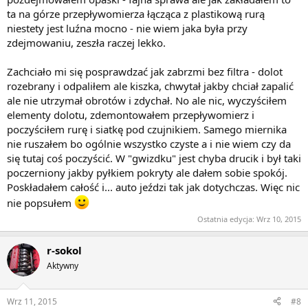
ta na górze przepływomierza łącząca z plastikową rurą
niestety jest luźna mocno - nie wiem jaka była przy
zdejmowaniu, zeszła raczej lekko.
Zachciało mi się posprawdzać jak zabrzmi bez filtra - dolot
rozebrany i odpaliłem ale kiszka, chwytał jakby chciał zapalić
ale nie utrzymał obrotów i zdychał. No ale nic, wyczyściłem
elementy dolotu, zdemontowałem przepływomierz i
poczyściłem rurę i siatkę pod czujnikiem. Samego miernika
nie ruszałem bo ogólnie wszystko czyste a i nie wiem czy da
się tutaj coś poczyścić. W "gwizdku" jest chyba drucik i był taki
poczerniony jakby pyłkiem pokryty ale dałem sobie spokój.
Poskładałem całość i... auto jeździ tak jak dotychczas. Więc nic
nie popsułem
Ostatnia edycja:
Wrz 10, 2015
r-sokol
Aktywny
Wrz 11, 2015
#8