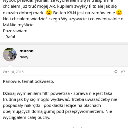
wybór, prawda? Jednak, że wybierałem się w trasę, a nie
Ale filtr filtrowi nie rowny a MAN JEST NAPRAWDE OK !!!!!!
chciałem już truć mojej AR, kupiłem zwykły filtr, ale jak się
okazało dobrej marki
Bo ten K&N jest na zamówienie
Ciesz sie ze nie wybrales filtrona do ursusa
No i chciałem wiedzieć czego Wy używacie i co ewentualnie o
MANie myślicie.
Pozdrawiam.
- Rafał
maroo
Nowy
Wrz 10, 2015
#7
Panowie, temat odświeżę.
Dzisiaj wymieniłem filtr powietrza - sprawa nie jest taka
trudna jak by się mogło wydawać. Trzeba uważać żeby nie
pospadały nakrętki i podkładki leżące na blachach
obejmujących dolną gumę pod przepływomierzem. Nie
wyciągałem całej puchy.