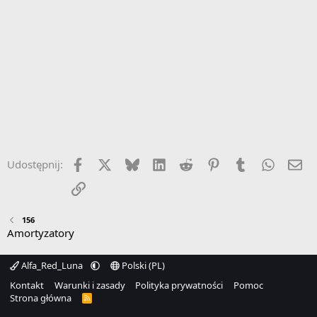
Facebook
X
Bluesky
LinkedIn
Reddit
Pinterest
Tumblr
WhatsA
Em
Udostępnij:
Link
156
Amortyzatory
Alfa_Red_Luna
Polski (PL)
Kontakt
Warunki i zasady
Polityka prywatności
Pomoc
Strona główna
R
S