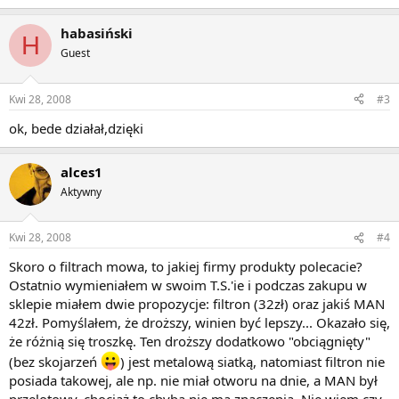
habasiński
H
Guest
Kwi 28, 2008
#3
ok, bede działał,dzięki
alces1
Aktywny
Kwi 28, 2008
#4
Skoro o filtrach mowa, to jakiej firmy produkty polecacie?
Ostatnio wymieniałem w swoim T.S.'ie i podczas zakupu w
sklepie miałem dwie propozycje: filtron (32zł) oraz jakiś MAN
42zł. Pomyślałem, że droższy, winien być lepszy... Okazało się,
że różnią się troszkę. Ten droższy dodatkowo "obciągnięty"
(bez skojarzeń
) jest metalową siatką, natomiast filtron nie
posiada takowej, ale np. nie miał otworu na dnie, a MAN był