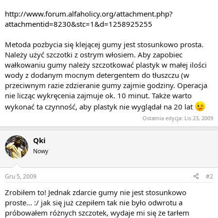
http://www.forum.alfaholicy.org/attachment.php?
attachmentid=8230&stc=1&d=1258925255
Metoda pozbycia się klejącej gumy jest stosunkowo prosta.
Należy użyć szczotki z ostrym włosiem. Aby zapobiec
wałkowaniu gumy należy szczotkować plastyk w małej ilości
wody z dodanym mocnym detergentem do tłuszczu (w
przeciwnym razie zdzieranie gumy zajmie godziny. Operacja
nie licząc wykręcenia zajmuje ok. 10 minut. Także warto
wykonać ta czynność, aby plastyk nie wyglądał na 20 lat
Ostatnia edycja:
Lis 23, 2009
Qki
Nowy
Gru 5, 2009
#2
Zrobiłem to! Jednak zdarcie gumy nie jest stosunkowo
proste... :/ jak się już czepiłem tak nie było odwrotu a
próbowałem różnych szczotek, wydaje mi się że tarłem