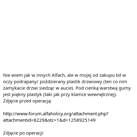
Nie wiem jak w innych Alfach, ale w mojej od zakupu bił w
oczy podrapany/ poździerany plastik drzwiowy (ten co nim
zamykacie drzwi siedząc w aucie). Pod cienką warstwą gumy
jest piękny plastyk (taki jak przy klamce wewnętrznej).
Zdjęcie przed operacją:
http://www.forum.alfaholicy.org/attachment.php?
attachmentid=8229&stc=1&d=1258925149
Zdjęcie po operacji: