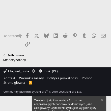
Facebook
X
Bluesky
LinkedIn
Reddit
Pinterest
Tumblr
WhatsA
Em
Udostępnij:
Link
Zrób to sam
Amortyzatory
Alfa_Red_Luna
Polski (PL)
Kontakt
Warunki i zasady
Polityka prywatności
Pomoc
Strona główna
R
S
S
®
Community platform by XenForo
© 2010-2026 XenForo Ltd.
Zarejestruj się i korzystaj z forum bez
rozpraszających banerów reklamowych. Jako
zalogowany użytkownik zyskujesz wygodniejszy