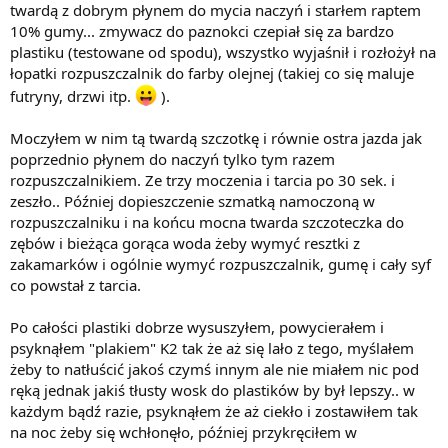
twardą z dobrym płynem do mycia naczyń i starłem raptem
10% gumy... zmywacz do paznokci czepiał się za bardzo
plastiku (testowane od spodu), wszystko wyjaśnił i rozłożył na
łopatki rozpuszczalnik do farby olejnej (takiej co się maluje
futryny, drzwi itp.
).
Moczyłem w nim tą twardą szczotkę i równie ostra jazda jak
poprzednio płynem do naczyń tylko tym razem
rozpuszczalnikiem. Ze trzy moczenia i tarcia po 30 sek. i
zeszło.. Później dopieszczenie szmatką namoczoną w
rozpuszczalniku i na końcu mocna twarda szczoteczka do
zębów i bieżąca gorąca woda żeby wymyć resztki z
zakamarków i ogólnie wymyć rozpuszczalnik, gumę i cały syf
co powstał z tarcia.
Po całości plastiki dobrze wysuszyłem, powycierałem i
psyknąłem "plakiem" K2 tak że aż się lało z tego, myślałem
żeby to natłuścić jakoś czymś innym ale nie miałem nic pod
ręką jednak jakiś tłusty wosk do plastików by był lepszy.. w
każdym bądź razie, psyknąłem że aż ciekło i zostawiłem tak
na noc żeby się wchłonęło, później przykręciłem w