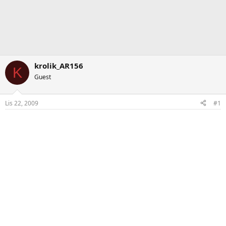
krolik_AR156
K
Guest
Lis 22, 2009
#1