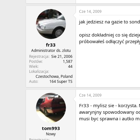
Cze 14, 2009
jak jedziesz na gazie to so
opisz dokładniej co się dzieje
próbowałeś odłączyć przepły
fr33
Administrator ds. zlotu
Rejestracja
Sie 21, 2006
Postów
1,587
Wiek
44
Lokalizacja
Czestochowa, Poland
Auto
164 Super TS
Cze 14, 2009
Fr33 - mylisz sie - korzyst
awarynjny spowodowany odczy
musi byc sprawna i autko mu
tom993
Nowy
Rejestracja