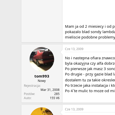
Mam ja od 2 miesiecy i od po
pokazalo blad sondy lambda
mieliscie podobne problemy 
Cze 13, 2009
No i nastepna ofiara znawcow
byla okazyjna czy alfa dob
Po pierwsze jak masz 3 sond
Po drugie - przy gazie blad 
tom993
dostalem tu za takie okresl
Nowy
Po trzecie jaka instalacja i k
Rejestracja
Mar 31, 2008
Po 4`te mulic to moze od mil
Postów
285
Auto
155 V6
Cze 13, 2009