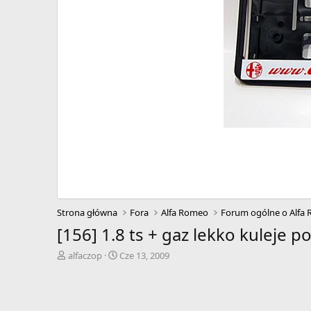
Strona główna
Fora
Alfa Romeo
Forum ogólne o Alfa
[156] 1.8 ts + gaz lekko kuleje 
A
D
alfaczop
Cze 13, 2009
u
a
t
t
o
a
r
r