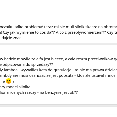
czatku tylko problemy! teraz mi sie muli silnik skacze na obrotac
! Czy jak wymienie to cos da?? A co z przeplywomierzem?? Czy 
dajcie znac...
 bedzie mowila za alfa jest bleeee, a cala reszta przeciwnikow ga
rze odpicowana do sprzedazy??
y lambda i wywaliles kata do gratulacje - to nie ma prawa dzialac
lambdy nie musi ozanczac ze jest popsuta - ktos zle ustawil mnoz
enie
)
tory model silnika...
iona roznych rzeczy - na benzynie jest ok??