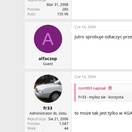
Mar 31, 2008
Postów
285
Auto
155 V6
Cze 14, 2009
A
Jutro sprobuje odlaczyc pr
alfaczop
Guest
Cze 14, 2009
tom993 napisał:
Fr33 - mylisz sie - korzysta
fr33
to może tak jest tylko w 4G
Administrator ds. zlotu
Rejestracja
Sie 21, 2006
Postów
1,587
Wiek
44