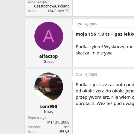
Lokalizacja
Czestochowa, Poland
Auto
164 Super TS
Cze 14, 2009
A
moja 156 1.8 ts + gaz lek
Podlaczylem! Wyskoczyl mi bl
skacza i nie zrywa.
alfaczop
Guest
Cze 14, 2009
Podlacz jeszcze raz auto po
od okolic zera do okolic jen
przeplywomierz. Nie wiem c
obrotach. Wez tez pod uwag
tom993
Nowy
Rejestracja
Mar 31, 2008
Postów
285
Auto
155 V6