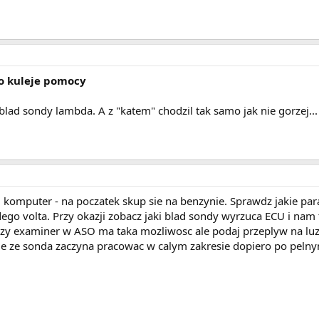
ko kuleje pomocy
ad sondy lambda. A z "katem" chodzil tak samo jak nie gorzej... 
d komputer - na poczatek skup sie na benzynie. Sprawdz jakie p
dego volta. Przy okazji zobacz jaki blad sondy wyrzuca ECU i nam
zy examiner w ASO ma taka mozliwosc ale podaj przeplyw na lu
e ze sonda zaczyna pracowac w calym zakresie dopiero po pelnym