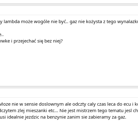
ndy lambda może wogóle nie być.. gaz nie kożysta z tego wynalazk
..
wke i przejechać się bez niej?
a. Moze nie w sensie doslownym ale odczty caly czas leca do ecu 
tem zlej mieszanki etc... Nie jest mistrzem tego tematu jesl ch
si idealnie jezdzic na benzynie zanim sie zabieramy za gaz.