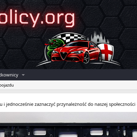
tkownicy
 pojazdu
eru i jednocześnie zaznaczyć przynależność do naszej społecznośc