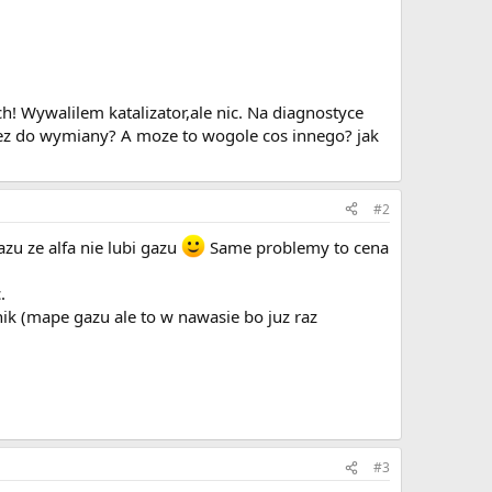
h! Wywalilem katalizator,ale nic. Na diagnostyce
tez do wymiany? A moze to wogole cos innego? jak
#2
zu ze alfa nie lubi gazu
Same problemy to cena
.
nik (mape gazu ale to w nawasie bo juz raz
#3