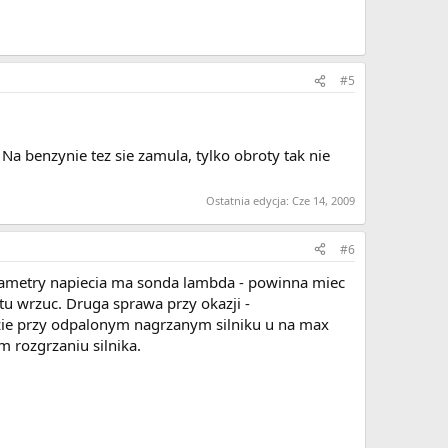
#5
Na benzynie tez sie zamula, tylko obroty tak nie
Ostatnia edycja:
Cze 14, 2009
#6
arametry napiecia ma sonda lambda - powinna miec
 tu wrzuc. Druga sprawa przy okazji -
zie przy odpalonym nagrzanym silniku u na max
 rozgrzaniu silnika.