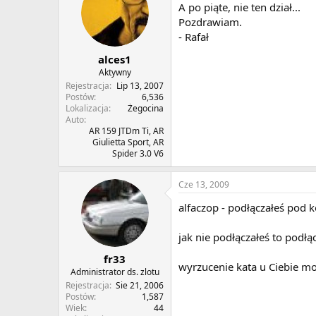
A po piąte, nie ten dział...
Pozdrawiam.
- Rafał
alces1
Aktywny
Rejestracja
Lip 13, 2007
Postów
6,536
Lokalizacja
Żegocina
Auto
AR 159 JTDm Ti, AR
Giulietta Sport, AR
Spider 3.0 V6
Cze 13, 2009
alfaczop - podłączałeś pod 
jak nie podłączałeś to podłą
fr33
wyrzucenie kata u Ciebie mo
Administrator ds. zlotu
Rejestracja
Sie 21, 2006
Postów
1,587
Wiek
44