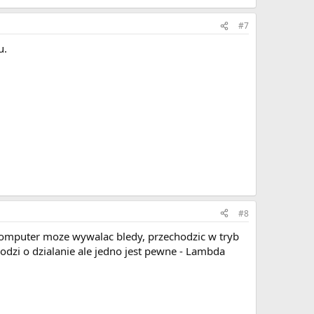
#7
u.
#8
i komputer moze wywalac bledy, przechodzic w tryb
odzi o dzialanie ale jedno jest pewne - Lambda