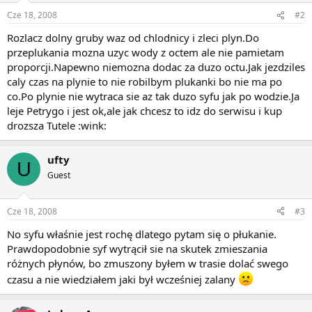
Cze 18, 2008
#2
Rozlacz dolny gruby waz od chlodnicy i zleci plyn.Do
przeplukania mozna uzyc wody z octem ale nie pamietam
proporcji.Napewno niemozna dodac za duzo octu.Jak jezdziles
caly czas na plynie to nie robilbym plukanki bo nie ma po
co.Po plynie nie wytraca sie az tak duzo syfu jak po wodzie.Ja
leje Petrygo i jest ok,ale jak chcesz to idz do serwisu i kup
drozsza Tutele :wink:
ufty
U
Guest
Cze 18, 2008
#3
No syfu właśnie jest rochę dlatego pytam się o płukanie.
Prawdopodobnie syf wytrącił sie na skutek zmieszania
różnych płynów, bo zmuszony byłem w trasie dolać swego
czasu a nie wiedziałem jaki był wcześniej zalany