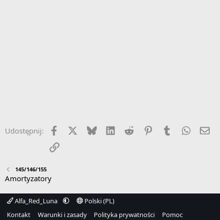
Facebook
X
Bluesky
LinkedIn
Reddit
Pinterest
Tumblr
WhatsA
Em
Udostępnij:
Link
145/146/155
Amortyzatory
Alfa_Red_Luna
Polski (PL)
Kontakt
Warunki i zasady
Polityka prywatności
Pomoc