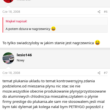
Cze 18, 2008
#6
Majkel napisał:
A potem dziura w nagrzewnicy
To tylko swiadczyloby w jakim stanie jest nagrzewnica
lesio146
Nowy
Cze 18, 2008
#7
temat plukania ukladu to temat kontrowersyjny.zdania
podzielone.od mieszania plynu nic stac sie nie
moze.wszystkie obecnie produkowanie plyny(przystosowane
do aluminiwych chlodnic)sa mieszalne,czytalem o plynie
firmy prestige do plukania.ale sam nie stosowalem.jesli mial
bym taki dylemat jak kolega nalal bym PETRYGO pojezdzil z