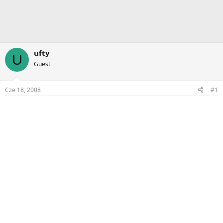
ufty
U
Guest
Cze 18, 2008
#1