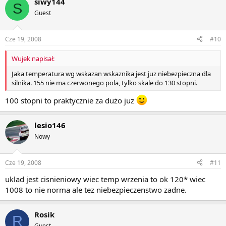
siwy144
S
Guest
Cze 19, 2008
#10
Wujek napisał:
Jaka temperatura wg wskazan wskaznika jest juz niebezpieczna dla
silnika. 155 nie ma czerwonego pola, tylko skale do 130 stopni.
100 stopni to praktycznie za dużo juz
lesio146
Nowy
Cze 19, 2008
#11
uklad jest cisnieniowy wiec temp wrzenia to ok 120* wiec
1008 to nie norma ale tez niebezpieczenstwo zadne.
Rosik
R
Guest