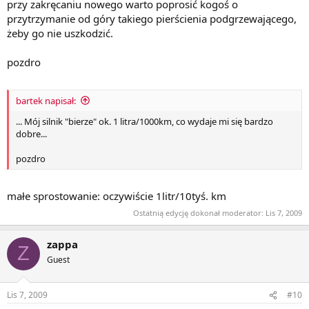
przy zakręcaniu nowego warto poprosić kogoś o
przytrzymanie od góry takiego pierścienia podgrzewającego,
żeby go nie uszkodzić.
pozdro
bartek napisał:
... Mój silnik "bierze" ok. 1 litra/1000km, co wydaje mi się bardzo
dobre...
pozdro
małe sprostowanie: oczywiście 1litr/10tyś. km
Ostatnią edycję dokonał moderator:
Lis 7, 2009
zappa
Z
Guest
Lis 7, 2009
#10