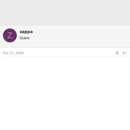
zappa
Z
Guest
Paź 31, 2009
#1