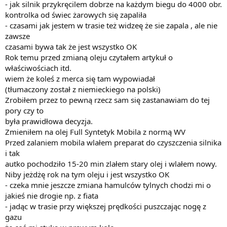
- jak silnik przykręcilem dobrze na każdym biegu do 4000 obr.
kontrolka od świec żarowych się zapaliła
- czasami jak jestem w trasie też widzeę że sie zapala , ale nie
zawsze
czasami bywa tak że jest wszystko OK
Rok temu przed zmianą oleju czytałem artykuł o
właściwościach itd.
wiem że koleś z merca się tam wypowiadał
(tłumaczony został z niemieckiego na polski)
Zrobiłem przez to pewną rzecz sam się zastanawiam do tej
pory czy to
była prawidłowa decyzja.
Zmieniłem na olej Full Syntetyk Mobila z normą WV
Przed zalaniem mobila wlałem preparat do czyszczenia silnika
i tak
autko pochodziło 15-20 min zlałem stary olej i wlałem nowy.
Niby jeżdżę rok na tym oleju i jest wszystko OK
- czeka mnie jeszcze zmiana hamulców tylnych chodzi mi o
jakieś nie drogie np. z fiata
- jadąc w trasie przy większej prędkości puszczając nogę z
gazu