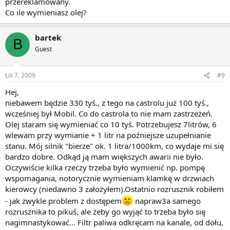
przereklamowany.
Co ile wymieniasz olej?
bartek
B
Guest
Lis 7, 2009
#9
Hej,
niebawem będzie 330 tyś., z tego na castrolu już 100 tyś.,
wcześniej był Mobil. Co do castrola to nie mam zastrzeżeń.
Olej staram się wymieniać co 10 tyś. Potrzebujesz 7litrów, 6
wlewam przy wymianie + 1 litr na poźniejsze uzupełnianie
stanu. Mój silnik "bierze" ok. 1 litra/1000km, co wydaje mi się
bardzo dobre. Odkąd ją mam większych awarii nie było.
Oczywiście kilka rzeczy trzeba było wymienić np. pompę
wspomagania, notorycznie wymieniam klamkę w drzwiach
kierowcy (niedawno 3 założyłem).Ostatnio rozrusznik robiłem
- jak zwykle problem z dostępem
napraw3a samego
rozrusznika to pikuś, ale żeby go wyjąć to trzeba było się
nagimnastykować... Filtr paliwa odkręcam na kanale, od dołu,