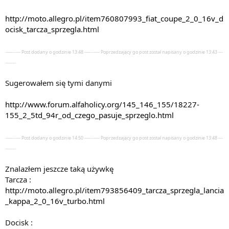
http://moto.allegro.pl/item760807993_fiat_coupe_2_0_16v_d
ocisk_tarcza_sprzegla.html
---------- Post dodany o godzinie 13:48 ---------- Poprzedzający go post został napisany o godzinie 13:43 ---
-------
Sugerowałem się tymi danymi
http://www.forum.alfaholicy.org/145_146_155/18227-
155_2_5td_94r_od_czego_pasuje_sprzeglo.html
---------- Post dodany o godzinie 14:50 ---------- Poprzedzający go post został napisany o godzinie 13:48 ---
-------
Znalazłem jeszcze taką używkę
Tarcza :
http://moto.allegro.pl/item793856409_tarcza_sprzegla_lancia
_kappa_2_0_16v_turbo.html
Docisk :