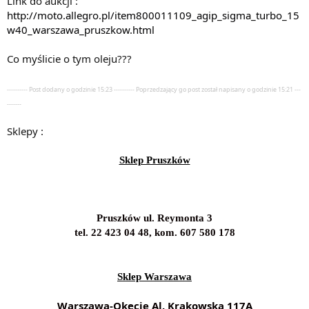
Link do aukcji :
http://moto.allegro.pl/item800011109_agip_sigma_turbo_15
w40_warszawa_pruszkow.html
Co myślicie o tym oleju???
---------- Post dodany o godzinie 15:23 ---------- Poprzedzający go post został napisany o godzinie 15:21 ---
-------
Sklepy :
Sklep Pruszków
Pruszków ul. Reymonta 3
tel. 22 423 04 48, kom. 607 580 178
Sklep Warszawa
Warszawa-Okęcie Al. Krakowska 117A