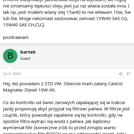
nie zmieniamy lepkosci oleju jesli juz raz wlana została inna. I
tak np. jesli miałem wlany olej 15w40 to nie wlewam 10w, 5w
lub 0w. Moge natomiast zastosowac zamiast 15W40 SAE CG,
15W40 SAE CH,CI,CJ.
pozdrawiam
bartek
B
Guest
Lis 4, 2009
#7
Hej, też posiadam 2.5TD VM. Obecnie mam zalany Castrol
Magnatec Diesel 10W-40.
Co do kontrolki od świec żarowych zapalającej się w trakcie
jazdy proponuję abyś przyjżał się filtrowi paliwa. W filtrze jest
czujnik, który powoduje zapalenie się tej kontrolki, gdy na
spodzie filtra wytrąci się woda z paliwa. Jak będziesz
wymieniał filtr (koniecznie zrób to przed zimą)to warto
zainwestować w filtr BOSCH on ma odpowiedni gwint, żeby