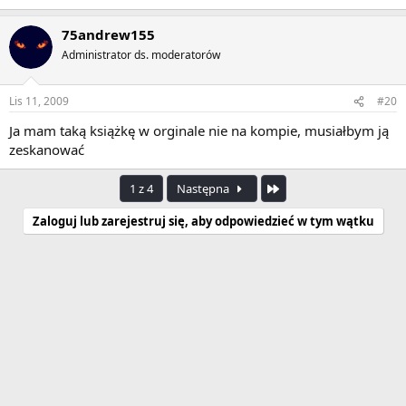
75andrew155
Administrator ds. moderatorów
Lis 11, 2009
#20
Ja mam taką książkę w orginale nie na kompie, musiałbym ją
zeskanować
Ostatnia
1 z 4
Następna
Zaloguj lub zarejestruj się, aby odpowiedzieć w tym wątku