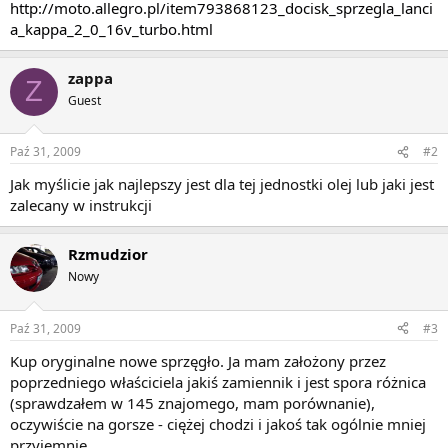
http://moto.allegro.pl/item793868123_docisk_sprzegla_lanci
a_kappa_2_0_16v_turbo.html
zappa
Z
Guest
Paź 31, 2009
#2
Jak myślicie jak najlepszy jest dla tej jednostki olej lub jaki jest
zalecany w instrukcji
Rzmudzior
Nowy
Paź 31, 2009
#3
Kup oryginalne nowe sprzęgło. Ja mam założony przez
poprzedniego właściciela jakiś zamiennik i jest spora różnica
(sprawdzałem w 145 znajomego, mam porównanie),
oczywiście na gorsze - ciężej chodzi i jakoś tak ogólnie mniej
przyjemnie.