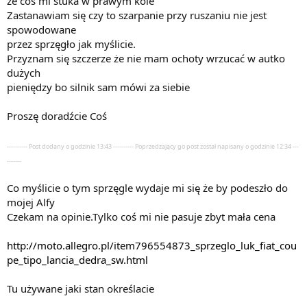
że coś mi stuka w prawym kole
Zastanawiam się czy to szarpanie przy ruszaniu nie jest
spowodowane
przez sprzęgło jak myślicie.
Przyznam się szczerze że nie mam ochoty wrzucać w autko
dużych
pieniędzy bo silnik sam mówi za siebie
Proszę doradźcie Coś
---------- Post dodany o godzinie 13:43 ---------- Poprzedzający go post został napisany o godzinie 12:34 ---
-------
Co myślicie o tym sprzęgle wydaje mi się że by podeszło do
mojej Alfy
Czekam na opinie.Tylko coś mi nie pasuje zbyt mała cena
http://moto.allegro.pl/item796554873_sprzeglo_luk_fiat_cou
pe_tipo_lancia_dedra_sw.html
Tu używane jaki stan określacie