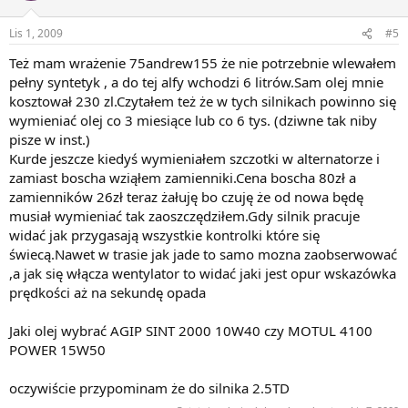
Lis 1, 2009
#5
Też mam wrażenie 75andrew155 że nie potrzebnie wlewałem
pełny syntetyk , a do tej alfy wchodzi 6 litrów.Sam olej mnie
kosztował 230 zl.Czytałem też że w tych silnikach powinno się
wymieniać olej co 3 miesiące lub co 6 tys. (dziwne tak niby
pisze w inst.)
Kurde jeszcze kiedyś wymieniałem szczotki w alternatorze i
zamiast boscha wziąłem zamienniki.Cena boscha 80zł a
zamienników 26zł teraz żałuję bo czuję że od nowa będę
musiał wymieniać tak zaoszczędziłem.Gdy silnik pracuje
widać jak przygasają wszystkie kontrolki które się
świecą.Nawet w trasie jak jade to samo mozna zaobserwować
,a jak się włącza wentylator to widać jaki jest opur wskazówka
prędkości aż na sekundę opada
Jaki olej wybrać AGIP SINT 2000 10W40 czy MOTUL 4100
POWER 15W50
oczywiście przypominam że do silnika 2.5TD