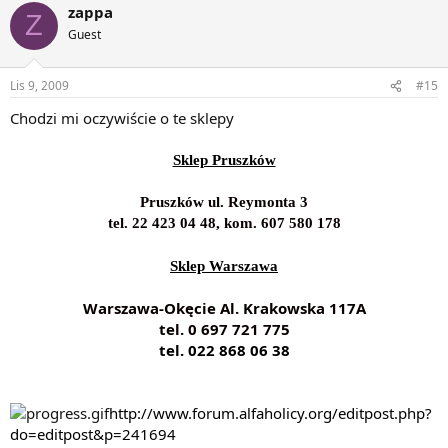
zappa
Z
Guest
Lis 9, 2009
#15
Chodzi mi oczywiście o te sklepy
Sklep Pruszków
Pruszków ul. Reymonta 3
tel. 22 423 04 48, kom. 607 580 178
Sklep Warszawa
Warszawa-Okęcie Al. Krakowska 117A
tel. 0 697 721 775
tel. 022 868 06 38
http://www.forum.alfaholicy.org/editpost.php?
do=editpost&p=241694