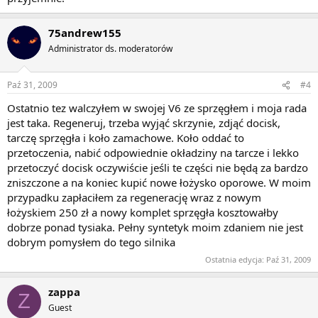
75andrew155
Administrator ds. moderatorów
Paź 31, 2009
#4
Ostatnio tez walczyłem w swojej V6 ze sprzęgłem i moja rada
jest taka. Regeneruj, trzeba wyjąć skrzynie, zdjąć docisk,
tarczę sprzęgła i koło zamachowe. Koło oddać to
przetoczenia, nabić odpowiednie okładziny na tarcze i lekko
przetoczyć docisk oczywiście jeśli te części nie będą za bardzo
zniszczone a na koniec kupić nowe łożysko oporowe. W moim
przypadku zapłaciłem za regenerację wraz z nowym
łożyskiem 250 zł a nowy komplet sprzęgła kosztowałby
dobrze ponad tysiaka. Pełny syntetyk moim zdaniem nie jest
dobrym pomysłem do tego silnika
Ostatnia edycja:
Paź 31, 2009
zappa
Z
Guest