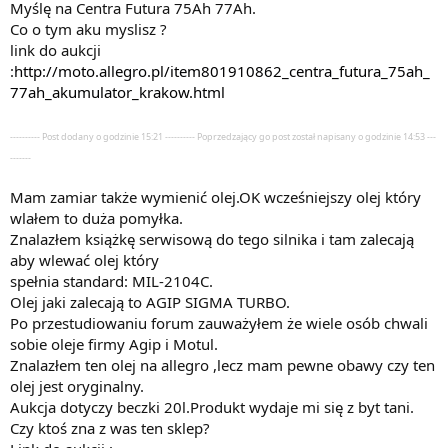
Myślę na Centra Futura 75Ah 77Ah.
Co o tym aku myslisz ?
link do aukcji
:
http://moto.allegro.pl/item801910862_centra_futura_75ah_
77ah_akumulator_krakow.html
---------- Post dodany o godzinie 15:21 ---------- Poprzedzający go post został napisany o godzinie 14:53 ---
-------
Mam zamiar także wymienić olej.OK wcześniejszy olej który
wlałem to duża pomyłka.
Znalazłem książkę serwisową do tego silnika i tam zalecają
aby wlewać olej który
spełnia standard: MIL-2104C.
Olej jaki zalecają to AGIP SIGMA TURBO.
Po przestudiowaniu forum zauważyłem że wiele osób chwali
sobie oleje firmy Agip i Motul.
Znalazłem ten olej na allegro ,lecz mam pewne obawy czy ten
olej jest oryginalny.
Aukcja dotyczy beczki 20l.Produkt wydaje mi się z byt tani.
Czy ktoś zna z was ten sklep?