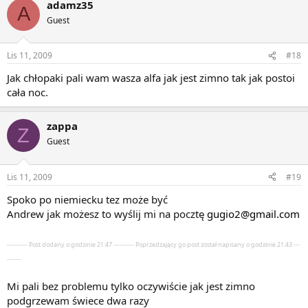
adamz35
A
Guest
Lis 11, 2009
#18
Jak chłopaki pali wam wasza alfa jak jest zimno tak jak postoi
cała noc.
zappa
Z
Guest
Lis 11, 2009
#19
Spoko po niemiecku tez może być
Andrew jak możesz to wyślij mi na pocztę
gugio2@gmail.com
---------- Post dodany o godzinie 21:47 ---------- Poprzedzający go post został napisany o godzinie 21:43 ---
-------
Mi pali bez problemu tylko oczywiście jak jest zimno
podgrzewam świece dwa razy