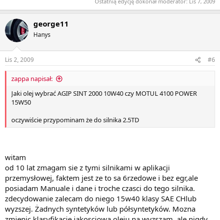
Ostatnią edycję dokonał moderator:
Lis 7, 2009
george11
Hanys
Lis 2, 2009
#6
zappa napisał:
Jaki olej wybrać AGIP SINT 2000 10W40 czy MOTUL 4100 POWER
15W50
oczywiście przypominam że do silnika 2.5TD
witam
od 10 lat zmagam sie z tymi silnikami w aplikacji
przemysłowej, faktem jest ze to sa 6rzedowe i bez egr,ale
posiadam Manuale i dane i troche czasci do tego silnika.
zdecydowanie zalecam do niego 15w40 klasy SAE CHlub
wyzszej. Żadnych syntetyków lub półsyntetyków. Mozna
zmienic klasyfikacje jakosciowa oleju na wyzszam, ale nigdy