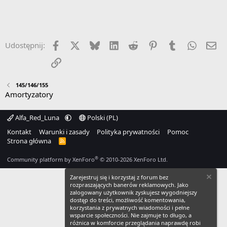
Facebook
X
Bluesky
LinkedIn
Reddit
Pinterest
Tumblr
WhatsA
Em
Udostępnij:
Link
145/146/155
Amortyzatory
Alfa_Red_Luna
Polski (PL)
Kontakt
Warunki i zasady
Polityka prywatności
Pomoc
Strona główna
R
S
S
®
Community platform by XenForo
© 2010-2026 XenForo Ltd.
Zarejestruj się i korzystaj z forum bez
rozpraszających banerów reklamowych. Jako
zalogowany użytkownik zyskujesz wygodniejszy
dostęp do treści, możliwość komentowania,
korzystania z prywatnych wiadomości i pełne
wsparcie społeczności. Nie zajmuje to długo, a
różnica w komforcie przeglądania naprawdę robi