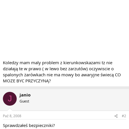
Koledzy mam maly problem z kierunkowskazami tz nie
działają te w prawo ( w lewo bez zarzutów) oczywiscie o
spalonych żarówkach nie ma mowy bo awaryjne świecą CO
MOZE BYC PRZYCZYNĄ?
janio
J
Guest
Paź 8, 2008
#2
Sprawdzałeś bezpieczniki?