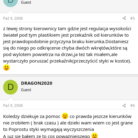
Guest
Paź 9, 2008
#5
z lewej strony kierownicy tam gdzie jest regulacja wysokości
świateł pod tym plastikiem jest przekaźnik od kierunków to
jest prawdopodobnie przyczyna braku kierunka.Dostaniesz
się do niego po odkręcenie chyba dwóch wkrętów,które są
pod wylotem powietrza na drzwi,ja też tak miałem,ale
wystarczyło poruszać przekaźnik(przeczyścić styki w kostce).
DRAGON2020
D
Guest
Paź 9, 2008
#6
Koledzy dziekuje za pomoc
co prawda jeszcze kierunków
nie zrobiłem ( brak czasu ) ale dzieki wam wiem co jest grane
to Poprostu styki wymagają wyczyszczenia
A juz sie bałem ze to cos poważniejszego