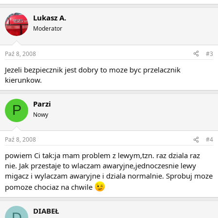
Lukasz A.
Moderator
Paź 8, 2008
#3
Jezeli bezpiecznik jest dobry to moze byc przelacznik
kierunkow.
Parzi
P
Nowy
Paź 8, 2008
#4
powiem Ci tak:ja mam problem z lewym,tzn. raz dziala raz
nie. Jak przestaje to wlaczam awaryjne,jednoczesnie lewy
migacz i wylaczam awaryjne i dziala normalnie. Sprobuj moze
pomoze chociaz na chwile
DIABEŁ
D