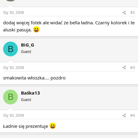
Sty 30, 2008
#2
dodaj więcej fotek ale widać że bella ładna. Czarny kolorek i te
aluski pasuja.
BiG_G
B
Guest
Sty 30, 2008
#3
smakowita włoszka.... pozdro
Baśka13
B
Guest
Sty 30, 2008
#4
Ładnie się prezentuje