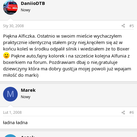
DaniioDTB
Nowy
Sty 30, 2008
#5
Piękna Alficzka. Ostatnio w swoim mieście wychaczyłem
praktycznie identyczną stałem przy niej,kręciłem się aż w
końcu koleś w środku odpalił silnik i wiedziałem że to Boxer
Piękne auto,fajny kolorek i na szczeście kolejna Alfunia z
boxerkiem na forum. Pozdrawiam dbaj o nie,gratuluje
dziewczyny która ma dobry gust(ja mojej powoli już wpajam
miłość do marki)
Marek
M
Nowy
Lut 1, 2008
#6
ładna ładna