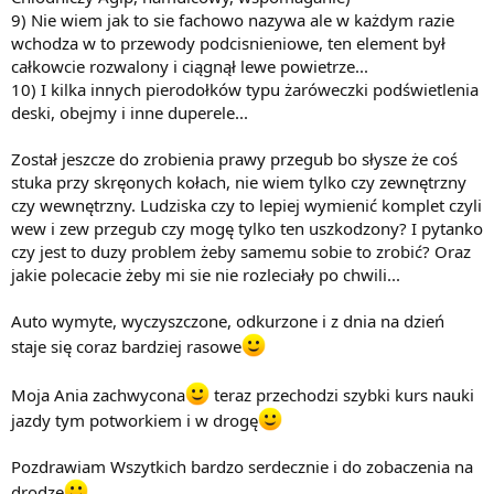
9) Nie wiem jak to sie fachowo nazywa ale w każdym razie
wchodza w to przewody podcisnieniowe, ten element był
całkowcie rozwalony i ciągnął lewe powietrze...
10) I kilka innych pierodołków typu żaróweczki podświetlenia
deski, obejmy i inne duperele...
Został jeszcze do zrobienia prawy przegub bo słysze że coś
stuka przy skręonych kołach, nie wiem tylko czy zewnętrzny
czy wewnętrzny. Ludziska czy to lepiej wymienić komplet czyli
wew i zew przegub czy mogę tylko ten uszkodzony? I pytanko
czy jest to duzy problem żeby samemu sobie to zrobić? Oraz
jakie polecacie żeby mi sie nie rozleciały po chwili...
Auto wymyte, wyczyszczone, odkurzone i z dnia na dzień
staje się coraz bardziej rasowe
Moja Ania zachwycona
teraz przechodzi szybki kurs nauki
jazdy tym potworkiem i w drogę
Pozdrawiam Wszytkich bardzo serdecznie i do zobaczenia na
drodze