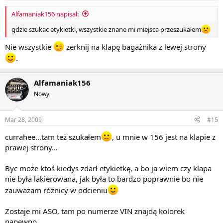
Alfamaniak156 napisał:
gdzie szukac etykietki, wszystkie znane mi miejsca przeszukałem
Nie wszystkie
zerknij na klapę bagażnika z lewej strony
.
Alfamaniak156
Nowy
Mar 28, 2009
#15
currahee...tam też szukałem
, u mnie w 156 jest na klapie z
prawej strony...
Byc może ktoś kiedys zdarł etykietkę, a bo ja wiem czy klapa
nie była lakierowana, jak była to bardzo poprawnie bo nie
zauważam różnicy w odcieniu
Zostaje mi ASO, tam po numerze VIN znajdą kolorek
napewno...