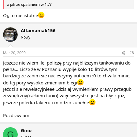
a jak ze spalaniem w 1,7?
Oj, to nie istotne
Alfamaniak156
Nowy
Mar 20, 2009
#8
Jeszcze nie wiem ile, policzę przy najbliższym tankowaniu do
pełna... Liczę że w Poznaniu wypije koło 10 litrów, tym
bardziej ze zanim sie nacieszymy autkiem :0 to chwila minie,
do tej pory wysoko zmieniam biegi
Jeździ sie rewelacyjnieee...dzisiaj wymieniłem prawy przegub
zewnętrzny(całkiem tanio) więc wszystko jest na błysk już,
jeszcze polerka lakieru i miodzio zupełne
Pozdrawiam
Gino
G