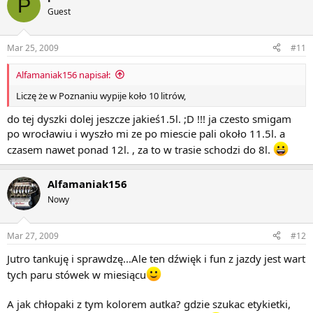
P
Guest
Mar 25, 2009
#11
Alfamaniak156 napisał:
Liczę że w Poznaniu wypije koło 10 litrów,
do tej dyszki dolej jeszcze jakieś1.5l. ;D !!! ja czesto smigam
po wrocławiu i wyszło mi ze po miescie pali około 11.5l. a
czasem nawet ponad 12l. , za to w trasie schodzi do 8l.
Alfamaniak156
Nowy
Mar 27, 2009
#12
Jutro tankuję i sprawdzę...Ale ten dźwięk i fun z jazdy jest wart
tych paru stówek w miesiącu
A jak chłopaki z tym kolorem autka? gdzie szukac etykietki,