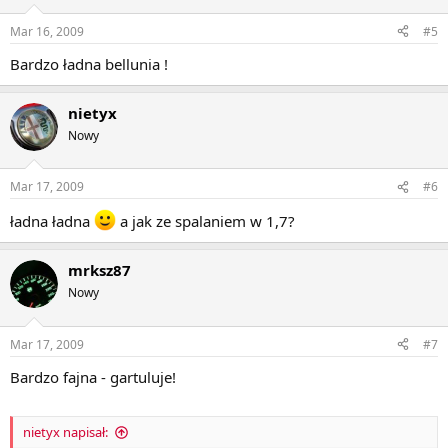
Mar 16, 2009
#5
Bardzo ładna bellunia !
nietyx
Nowy
Mar 17, 2009
#6
ładna ładna
a jak ze spalaniem w 1,7?
mrksz87
Nowy
Mar 17, 2009
#7
Bardzo fajna - gartuluje!
nietyx napisał: