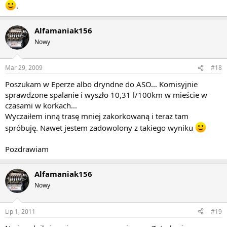
.
Alfamaniak156
Nowy
Mar 29, 2009
#18
Poszukam w Eperze albo dryndne do ASO... Komisyjnie
sprawdzone spalanie i wyszło 10,31 l/100km w mieście w
czasami w korkach...
Wyczaiłem inną trasę mniej zakorkowaną i teraz tam
spróbuję. Nawet jestem zadowolony z takiego wyniku
Pozdrawiam
Alfamaniak156
Nowy
Lip 1, 2011
#19