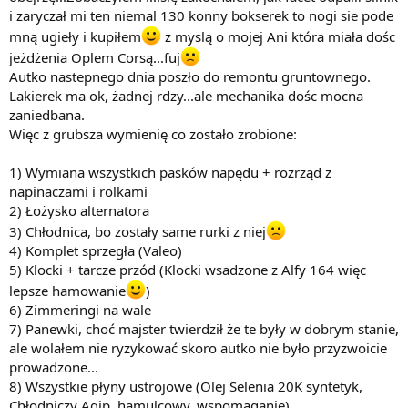
i zaryczał mi ten niemal 130 konny bokserek to nogi sie pode
mną ugieły i kupiłem
z myslą o mojej Ani która miała dośc
jeżdżenia Oplem Corsą...fuj
Autko nastepnego dnia poszło do remontu gruntownego.
Lakierek ma ok, żadnej rdzy...ale mechanika dośc mocna
zaniedbana.
Więc z grubsza wymienię co zostało zrobione:
1) Wymiana wszystkich pasków napędu + rozrząd z
napinaczami i rolkami
2) Łożysko alternatora
3) Chłodnica, bo zostały same rurki z niej
4) Komplet sprzegła (Valeo)
5) Klocki + tarcze przód (Klocki wsadzone z Alfy 164 więc
lepsze hamowanie
)
6) Zimmeringi na wale
7) Panewki, choć majster twierdził że te były w dobrym stanie,
ale wolałem nie ryzykować skoro autko nie było przyzwoicie
prowadzone...
8) Wszystkie płyny ustrojowe (Olej Selenia 20K syntetyk,
Chłodniczy Agip, hamulcowy, wspomaganie)