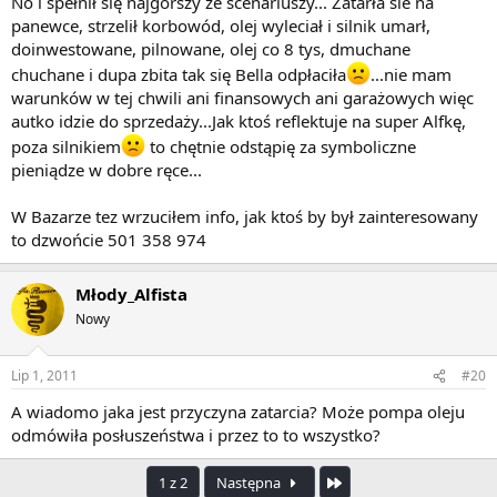
No i spełnił się najgorszy ze scenariuszy... Zatarła sie na
panewce, strzelił korbowód, olej wyleciał i silnik umarł,
doinwestowane, pilnowane, olej co 8 tys, dmuchane
chuchane i dupa zbita tak się Bella odpłaciła
...nie mam
warunków w tej chwili ani finansowych ani garażowych więc
autko idzie do sprzedaży...Jak ktoś reflektuje na super Alfkę,
poza silnikiem
to chętnie odstąpię za symboliczne
pieniądze w dobre ręce...
W Bazarze tez wrzuciłem info, jak ktoś by był zainteresowany
to dzwońcie 501 358 974
Młody_Alfista
Nowy
Lip 1, 2011
#20
A wiadomo jaka jest przyczyna zatarcia? Może pompa oleju
odmówiła posłuszeństwa i przez to to wszystko?
Ostatnia
1 z 2
Następna