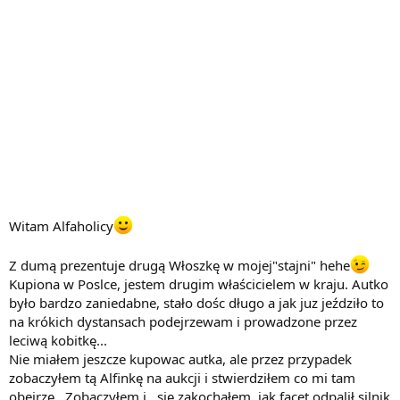
Witam Alfaholicy
Z dumą prezentuje drugą Włoszkę w mojej"stajni" hehe
Kupiona w Poslce, jestem drugim właścicielem w kraju. Autko
było bardzo zaniedabne, stało dośc długo a jak juz jeździło to
na krókich dystansach podejrzewam i prowadzone przez
leciwą kobitkę...
Nie miałem jeszcze kupowac autka, ale przez przypadek
zobaczyłem tą Alfinkę na aukcji i stwierdziłem co mi tam
obejrzę...Zobaczyłem i...się zakochałem, jak facet odpalił silnik