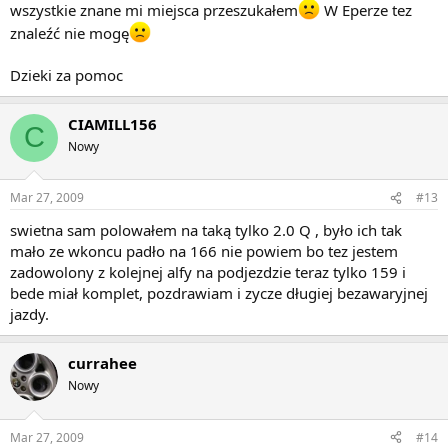
wszystkie znane mi miejsca przeszukałem
W Eperze tez
znaleźć nie mogę
Dzieki za pomoc
CIAMILL156
C
Nowy
Mar 27, 2009
#13
swietna sam polowałem na taką tylko 2.0 Q , było ich tak
mało ze wkoncu padło na 166 nie powiem bo tez jestem
zadowolony z kolejnej alfy na podjezdzie teraz tylko 159 i
bede miał komplet, pozdrawiam i zycze długiej bezawaryjnej
jazdy.
currahee
Nowy
Mar 27, 2009
#14