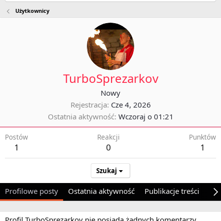
Użytkownicy
TurboSprezarkov
Nowy
Rejestracja
Cze 4, 2026
Ostatnia aktywność
Wczoraj o 01:21
Postów
Reakcji
Punktów
1
0
1
Szukaj
Profilowe posty
Ostatnia aktywność
Publikacje treści
O 
Profil TurboSprezarkov nie posiada żadnych komentarzy.