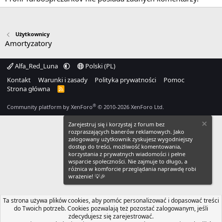
Użytkownicy
Amortyzatory
Alfa_Red_Luna
Polski (PL)
Kontakt
Warunki i zasady
Polityka prywatności
Pomoc
Strona główna
R
S
S
®
Community platform by XenForo
© 2010-2026 XenForo Ltd.
Zarejestruj się i korzystaj z forum bez
rozpraszających banerów reklamowych. Jako
zalogowany użytkownik zyskujesz wygodniejszy
dostęp do treści, możliwość komentowania,
korzystania z prywatnych wiadomości i pełne
wsparcie społeczności. Nie zajmuje to długo, a
różnica w komforcie przeglądania naprawdę robi
wrażenie! 💡🎉
Ta strona używa plików cookies, aby pomóc personalizować i dopasować treści
do Twoich potrzeb. Cookies pozwalają też pozostać zalogowanym, jeśli
zdecydujesz się zarejestrować.