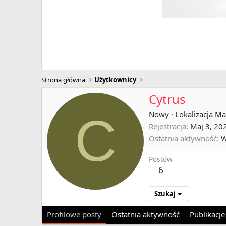
Strona główna
Użytkownicy
Cytrus
C
Nowy
·
Lokalizacja
Ma
Rejestracja
Maj 3, 20
Ostatnia aktywność
W
Postów
6
Szukaj
Profilowe posty
Ostatnia aktywność
Publikacje 