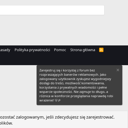
zasady
Polityka prywatności
Pomoc
Strona główna
R
S
S
Zarejestruj się i korzystaj z forum bez
rozpraszających banerów reklamowych. Jako
zalogowany użytkownik zyskujesz wygodniejszy
dostęp do treści, możliwość komentowania,
korzystania z prywatnych wiadomości i pełne
wsparcie społeczności. Nie zajmuje to długo, a
różnica w komforcie przeglądania naprawdę robi
wrażenie! 💡🎉
ozostać zalogowanym, jeśli zdecydujesz się zarejestrować.
plików.