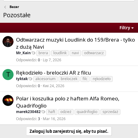
Bazar
Pozostałe
Filtry
Odtwarzacz muzyki Loudlink do 159/Brera - tylko
z dużą Navi
Mr_Kain
brera
loudlink
navi
odtwarzacz
Odpowiedzi
0
Lip 7, 2026
Rękodzieło - breloczki AR z filcu
T
tyktak
akcesorium
breloczek
filc
rękodzieło
Odpowiedzi
0
Kwi 24, 2026
Polar i koszulka polo z haftem Alfa Romeo,
Quadrifoglio
marek230482
haft
odzież
quadrifoglio
sprzedaż
Odpowiedzi
3
Mar 16, 2026
Zaloguj lub zarejestruj się, aby tu pisać.