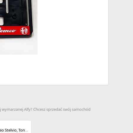
jej wymarzanej Alfy? Chcesz sprzedać swój samochód
Poszukuję Alfy Romeo Stelvio, Tonale może być też Giulia