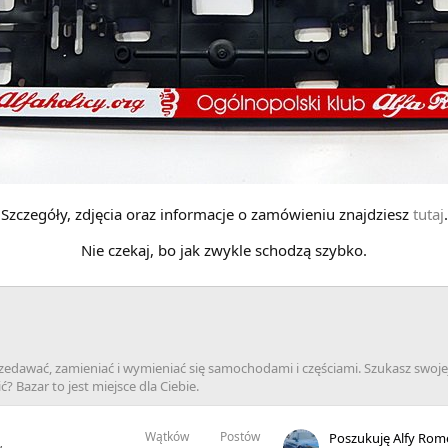
Szczegóły, zdjęcia oraz informacje o zamówieniu znajdziesz
tutaj
.
Nie czekaj, bo jak zwykle schodzą szybko.
rzedawać, zamieniać i wymieniać się samochodami i częściami. Szukasz swo
 Bazar to jest miejsce dla Ciebie.
Wątków
Postów
w