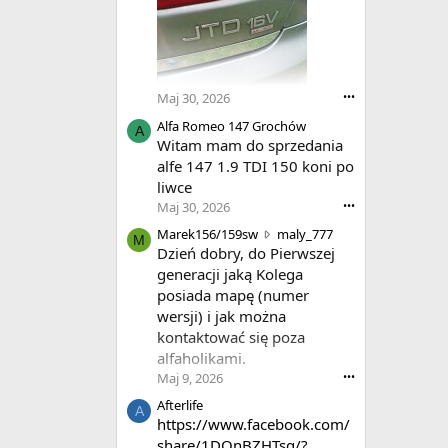
Maj 30, 2026
•••
Alfa Romeo 147 Grochów
A
Witam mam do sprzedania
alfe 147 1.9 TDI 150 koni po
liwce
Maj 30, 2026
•••
M
Marek156/159sw
maly_777
M
a
Dzień dobry, do Pierwszej
r
generacji jaką Kolega
e
posiada mapę (numer
k
wersji) i jak można
1
kontaktować się poza
5
alfaholikami.
6
/
Maj 9, 2026
•••
1
Afterlife
A
5
https://www.facebook.com/
9
share/1DQnBZHTsq/?