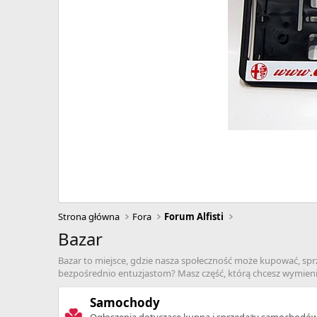
Strona główna
Fora
Forum Alfisti
Bazar
Bazar to miejsce, gdzie nasza społeczność może kupować, sp
bezpośrednio entuzjastom? Masz część, którą chcesz wymienić?
Samochody
Ogłoszenia dotyczące kupna i sprzedaży samochodó