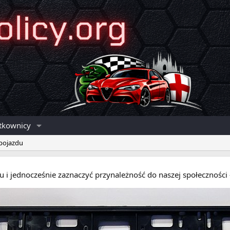
tkownicy
 pojazdu
eru i jednocześnie zaznaczyć przynależność do naszej społecznośc