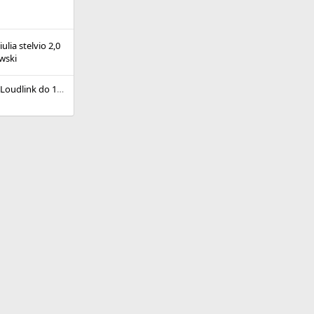
ulia stelvio 2,0
wski
Odtwarzacz muzyki Loudlink do 159/Brera - tylko z dużą Navi
n