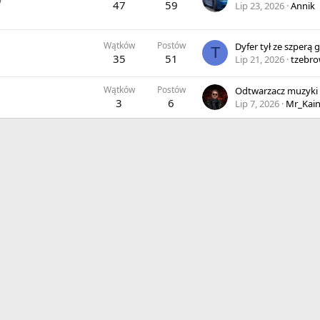
47
59
Lip 23, 2026
Annik
Wątków
Postów
Dyfer tył ze szperą gi
T
35
51
Lip 21, 2026
tzebro
Wątków
Postów
3
6
Lip 7, 2026
Mr_Kai