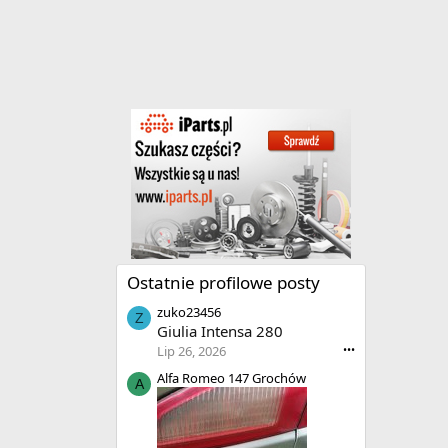
Ostatnie profilowe posty
zuko23456
Z
Giulia Intensa 280
Lip 26, 2026
•••
Alfa Romeo 147 Grochów
A