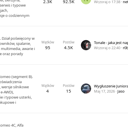
2.3K
92.5K
Wczoraj o 17:38
ne
 serwis i typowe
jach,
sje o codziennym
 Dział poświęcony w
Wątków
Postów
Tonale - jaka jest n
owników, spalanie,
95
4.5K
Wczoraj o 22:40
r0
 multimedia, awarie i
je oraz porady
 Romeo (segment B).
doświadczenia
Wątków
Postów
Wygłuszenie Junior
, wersje silnikowe
4
15
Maj 17, 2026
Jaso
, e-AWD),
e i typowe usterki,
zakupowe i
Romeo 4C, Alfa