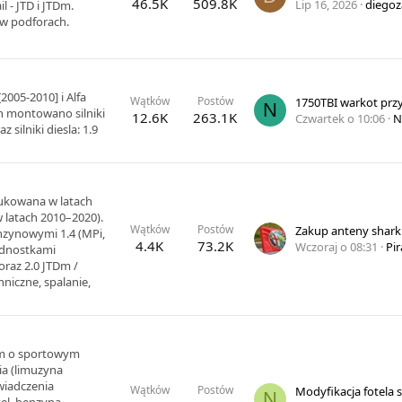
46.5K
509.8K
Lip 16, 2026
diegoz
 - JTD i JTDm.
w podforach.
005-2010] i Alfa
Wątków
Postów
N
 montowano silniki
12.6K
263.1K
Czwartek o 10:06
N
z silniki diesla: 1.9
ukowana w latach
 latach 2010–2020).
Wątków
Postów
Zakup anteny shark f
nzynowymi 1.4 (MPi,
4.4K
73.2K
Wczoraj o 08:31
Pir
jednostkami
oraz 2.0 JTDm /
niczne, spalanie,
ium o sportowym
ia (limuzyna
świadczenia
Wątków
Postów
N
el, benzyna,