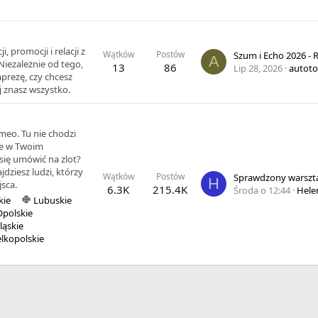
 promocji i relacji z
Wątków
Postów
Szum i Echo 2026 - 
A
iezależnie od tego,
13
86
Lip 28, 2026
autoto
prezę, czy chcesz
aj znasz wszystko.
meo. Tu nie chodzi
eje w Twoim
się umówić na zlot?
dziesz ludzi, którzy
Wątków
Postów
Sprawdzony warszt
H
jsca.
6.3K
215.4K
Środa o 12:44
Hele
kie
Lubuskie
Opolskie
ląskie
lkopolskie