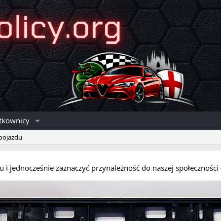
tkownicy
 pojazdu
eru i jednocześnie zaznaczyć przynależność do naszej społecznośc