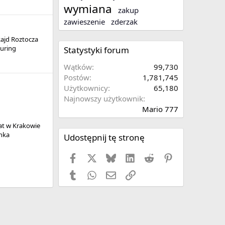
wymiana
zakup
zawieszenie
zderzak
Rajd Roztocza
uring
Statystyki forum
Wątków
99,730
Postów
1,781,745
Użytkownicy
65,180
Najnowszy użytkownik
Mario 777
at w Krakowie
nka
Udostępnij tę stronę
Facebook
X
Bluesky
LinkedIn
Reddit
Pinterest
Tumblr
WhatsApp
Email
Link