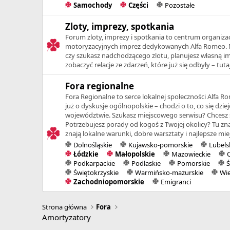
Samochody
Części
Pozostałe
Zloty, imprezy, spotkania
Forum zloty, imprezy i spotkania to centrum organizacji,
motoryzacyjnych imprez dedykowanych Alfa Romeo. N
czy szukasz nadchodzącego zlotu, planujesz własną im
zobaczyć relacje ze zdarzeń, które już się odbyły – tut
Fora regionalne
Fora Regionalne to serce lokalnej społeczności Alfa Ro
już o dyskusje ogólnopolskie – chodzi o to, co się dzi
województwie. Szukasz miejscowego serwisu? Chcesz 
Potrzebujesz porady od kogoś z Twojej okolicy? Tu znaj
znają lokalne warunki, dobre warsztaty i najlepsze mie
Dolnośląskie
Kujawsko-pomorskie
Lubels
Łódzkie
Małopolskie
Mazowieckie
Podkarpackie
Podlaskie
Pomorskie
Ś
Świętokrzyskie
Warmińsko-mazurskie
Wie
Zachodniopomorskie
Emigranci
Strona główna
Fora
Amortyzatory