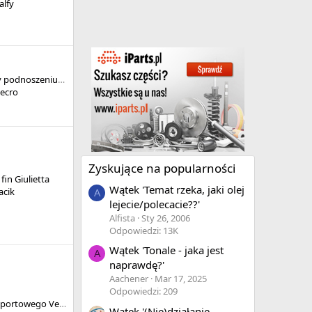
alfy
1750TBI warkot przy podnoszeniu obrotów
ecro
Zyskujące na popularności
in Giulietta
Wątek 'Temat rzeka, jaki olej
acik
A
lejecie/polecacie??'
Alfista
Sty 26, 2006
Odpowiedzi: 13K
Wątek 'Tonale - jaka jest
A
naprawdę?'
Aachener
Mar 17, 2025
Odpowiedzi: 209
Modyfikacja fotela sportowego Veloce
Wątek '(Nie)działanie