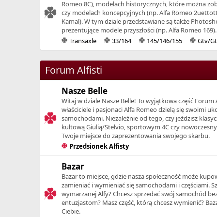
Romeo 8C), modelach historycznych, które można zo
czy modelach koncepcyjnych (np. Alfa Romeo 2uettott
Kamal). W tym dziale przedstawiane są także Photos
prezentujące modele przyszłości (np. Alfa Romeo 169).
Transaxle
33/164
145/146/155
Gtv/Gt
Forum Alfisti
Nasze Belle
Witaj w dziale Nasze Belle! To wyjątkowa część Forum A
właściciele i pasjonaci Alfa Romeo dzielą się swoimi 
samochodami. Niezależnie od tego, czy jeździsz klasy
kultową Giulią/Stelvio, sportowym 4C czy nowoczesnym
Twoje miejsce do zaprezentowania swojego skarbu.
Przedsionek Alfisty
Bazar
Bazar to miejsce, gdzie nasza społeczność może kupo
zamieniać i wymieniać się samochodami i częściami. S
wymarzanej Alfy? Chcesz sprzedać swój samochód be
entuzjastom? Masz część, którą chcesz wymienić? Bazar
Ciebie.