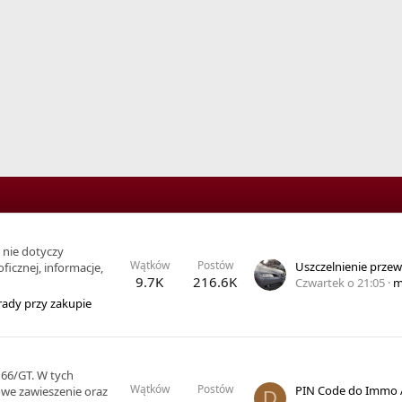
 nie dotyczy
Wątków
Postów
icznej, informacje,
9.7K
216.6K
Czwartek o 21:05
m
ady przy zakupie
66/GT. W tych
Wątków
Postów
we zawieszenie oraz
D