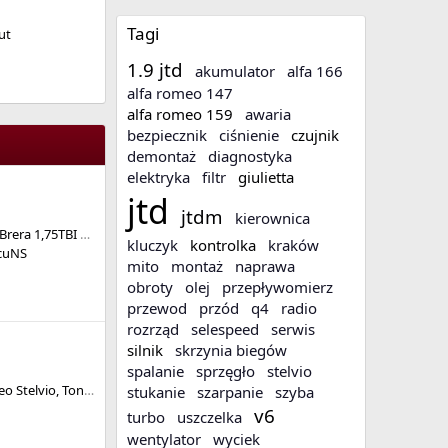
Tagi
ut
1.9 jtd
akumulator
alfa 166
alfa romeo 147
alfa romeo 159
awaria
bezpiecznik
ciśnienie
czujnik
demontaż
diagnostyka
elektryka
filtr
giulietta
jtd
jtdm
kierownica
2010 - czyli jedna po drugiej
kluczyk
kontrolka
kraków
cuNS
mito
montaż
naprawa
obroty
olej
przepływomierz
przewod
przód
q4
radio
rozrząd
selespeed
serwis
silnik
skrzynia biegów
spalanie
sprzęgło
stelvio
Poszukuję Alfy Romeo Stelvio, Tonale może być też Giulia
stukanie
szarpanie
szyba
v6
turbo
uszczelka
wentylator
wyciek