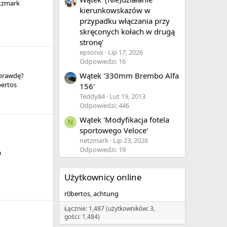
tzmark
kierunkowskazów w
przypadku włączania przy
skręconych kołach w drugą
stronę'
epsonix
Lip 17, 2026
Odpowiedzi: 16
Wątek '330mm Brembo Alfa
aprawdę?
bertos
156'
Teddy84
Lut 19, 2013
Odpowiedzi: 446
Wątek 'Modyfikacja fotela
N
sportowego Veloce'
netzmark
Lip 23, 2026
Odpowiedzi: 19
a
Użytkownicy online
r0bertos
achtung
Łącznie: 1,487 (użytkowników: 3,
gości: 1,484)