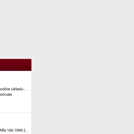
Uszczelnienie przewodów układu chłodzenia silnika BUSSO 3,2.
otoaw
PIN Code do Immo Alfa 166 1999 2.0ts z eeprom 93c56