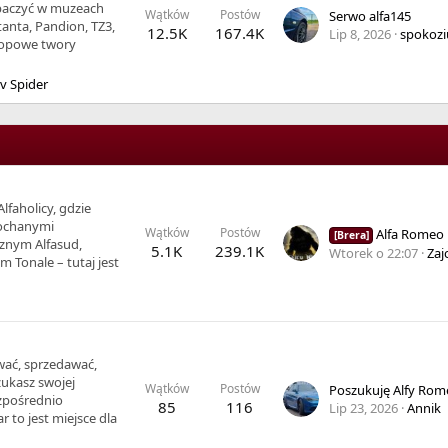
baczyć w muzeach
Wątków
Postów
Serwo alfa145
anta, Pandion, TZ3,
12.5K
167.4K
Lip 8, 2026
spokozi
hopowe twory
v Spider
lfaholicy, gdzie
ukochanymi
Wątków
Postów
Alfa Romeo Brera 1,75TBI 
[Brera]
cznym Alfasud,
5.1K
239.1K
Wtorek o 22:07
Zaj
 Tonale – tutaj jest
wać, sprzedawać,
zukasz swojej
Wątków
Postów
zpośrednio
85
116
Lip 23, 2026
Annik
 to jest miejsce dla