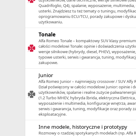
Quadrifoglio, Q4), spalanie, wyposażenie, multimedia,
usterki. Znajdziesz tu też tematy o tuningu, modyfikac
oprogramowaniu ECU/TCU, porady zakupowe i dysku
użytkowaniu.
Tonale
Alfa Romeo Tonale – kompaktowy SUV klasy premium.
całości modelowi Tonale: opinie i doświadczenia użytk
wersje silnikowe (hybrydy, diesel, PHEV), wyposażenie,
typowe usterki, serwis i gwarancja, tuning, modyfikac
zakupowe.
Junior
Alfa Romeo Junior – najmniejszy crossover / SUV Alfy
Dział poświęcony w całości modelowi Junior: opinie i 
użytkowników, spalanie i realne zużycie paliwa/energii
(1.2 Turbo MHEV, hybryda Ibrida, elektryczna Elettrica
wyposażenie i multimedia, konfiguracje wnętrza, awari
serwis i gwarancja, tuning, modyfikacje oraz porady 
eksploatacyjne.
Inne modele, historyczne i prototypy
Rozmowy o rzadziej spotykanych modelach (np. Alfa 