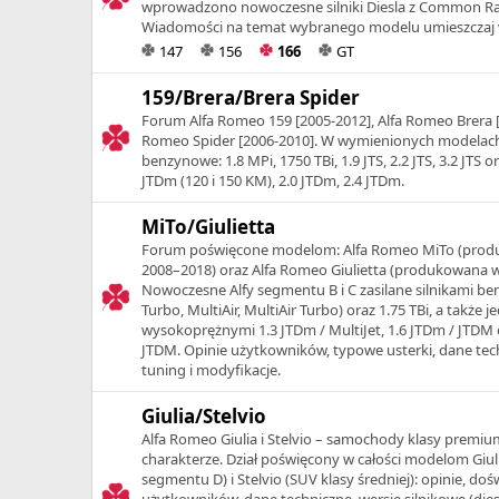
wprowadzono nowoczesne silniki Diesla z Common Rail
Wiadomości na temat wybranego modelu umieszczaj 
147
156
166
GT
159/Brera/Brera Spider
Forum Alfa Romeo 159 [2005-2012], Alfa Romeo Brera [2
Romeo Spider [2006-2010]. W wymienionych modelach
benzynowe: 1.8 MPi, 1750 TBi, 1.9 JTS, 2.2 JTS, 3.2 JTS ora
JTDm (120 i 150 KM), 2.0 JTDm, 2.4 JTDm.
MiTo/Giulietta
Forum poświęcone modelom: Alfa Romeo MiTo (prod
2008–2018) oraz Alfa Romeo Giulietta (produkowana w
Nowoczesne Alfy segmentu B i C zasilane silnikami be
Turbo, MultiAir, MultiAir Turbo) oraz 1.75 TBi, a także 
wysokoprężnymi 1.3 JTDm / MultiJet, 1.6 JTDm / JTDM 
JTDM. Opinie użytkowników, typowe usterki, dane tech
tuning i modyfikacje.
Giulia/Stelvio
Alfa Romeo Giulia i Stelvio – samochody klasy prem
charakterze. Dział poświęcony w całości modelom Giul
segmentu D) i Stelvio (SUV klasy średniej): opinie, do
użytkowników, dane techniczne, wersje silnikowe (dies