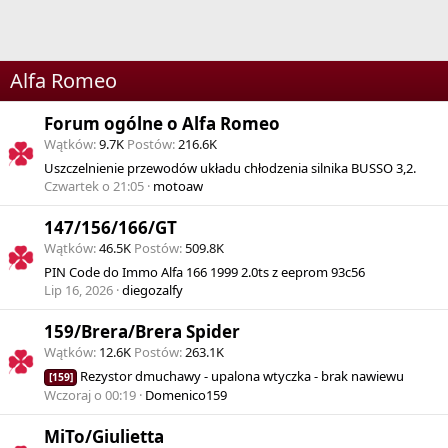
Alfa Romeo
Forum ogólne o Alfa Romeo
Wątków
9.7K
Postów
216.6K
Uszczelnienie przewodów układu chłodzenia silnika BUSSO 3,2.
Czwartek o 21:05
motoaw
147/156/166/GT
Wątków
46.5K
Postów
509.8K
PIN Code do Immo Alfa 166 1999 2.0ts z eeprom 93c56
Lip 16, 2026
diegozalfy
159/Brera/Brera Spider
Wątków
12.6K
Postów
263.1K
Rezystor dmuchawy - upalona wtyczka - brak nawiewu
[159]
Wczoraj o 00:19
Domenico159
MiTo/Giulietta