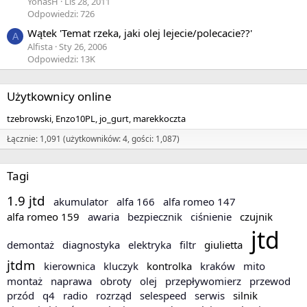
YonasH
Lis 28, 2011
Odpowiedzi: 726
Wątek 'Temat rzeka, jaki olej lejecie/polecacie??'
A
Alfista
Sty 26, 2006
Odpowiedzi: 13K
Użytkownicy online
tzebrowski
Enzo10PL
jo_gurt
marekkoczta
Łącznie: 1,091 (użytkowników: 4, gości: 1,087)
Tagi
1.9 jtd
akumulator
alfa 166
alfa romeo 147
alfa romeo 159
awaria
bezpiecznik
ciśnienie
czujnik
jtd
demontaż
diagnostyka
elektryka
filtr
giulietta
jtdm
kierownica
kluczyk
kontrolka
kraków
mito
montaż
naprawa
obroty
olej
przepływomierz
przewod
przód
q4
radio
rozrząd
selespeed
serwis
silnik