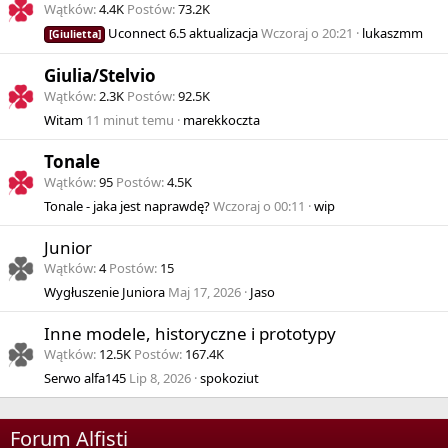
Wątków
4.4K
Postów
73.2K
Uconnect 6.5 aktualizacja
Wczoraj o 20:21
lukaszmm
[Giulietta]
Giulia/Stelvio
Wątków
2.3K
Postów
92.5K
Witam
11 minut temu
marekkoczta
Tonale
Wątków
95
Postów
4.5K
Tonale - jaka jest naprawdę?
Wczoraj o 00:11
wip
Junior
Wątków
4
Postów
15
Wygłuszenie Juniora
Maj 17, 2026
Jaso
Inne modele, historyczne i prototypy
Wątków
12.5K
Postów
167.4K
Serwo alfa145
Lip 8, 2026
spokoziut
Forum Alfisti