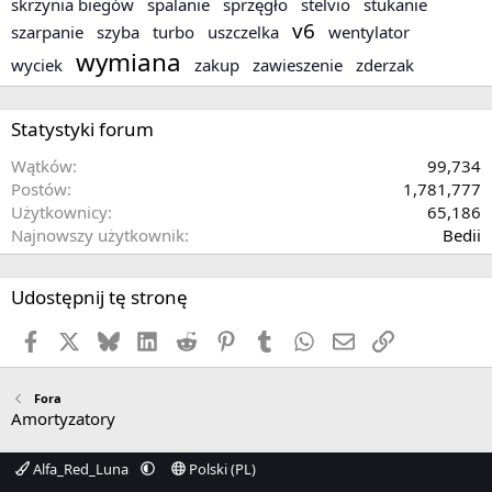
skrzynia biegów
spalanie
sprzęgło
stelvio
stukanie
v6
szarpanie
szyba
turbo
uszczelka
wentylator
wymiana
wyciek
zakup
zawieszenie
zderzak
Statystyki forum
Wątków
99,734
Postów
1,781,777
Użytkownicy
65,186
Najnowszy użytkownik
Bedii
Udostępnij tę stronę
Facebook
X
Bluesky
LinkedIn
Reddit
Pinterest
Tumblr
WhatsApp
Email
Link
Fora
Amortyzatory
Alfa_Red_Luna
Polski (PL)