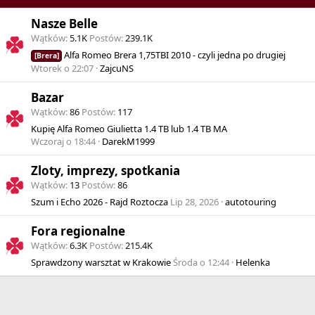
Nasze Belle
Wątków
5.1K
Postów
239.1K
Alfa Romeo Brera 1,75TBI 2010 - czyli jedna po drugiej
[Brera]
Wtorek o 22:07
ZajcuNS
Bazar
Wątków
86
Postów
117
Kupię Alfa Romeo Giulietta 1.4 TB lub 1.4 TB MA
Wczoraj o 18:44
DarekM1999
Zloty, imprezy, spotkania
Wątków
13
Postów
86
Szum i Echo 2026 - Rajd Roztocza
Lip 28, 2026
autotouring
Fora regionalne
Wątków
6.3K
Postów
215.4K
Sprawdzony warsztat w Krakowie
Środa o 12:44
Helenka