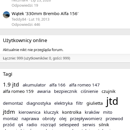
Odpowiedzi: 19
Wątek '330mm Brembo Alfa 156'
Teddy84
Lut 19, 2013
Odpowiedzi: 446
Użytkownicy online
Aktualnie nikt nie przegląda forum.
Łącznie: 999 (użytkowników: 0, gości: 999)
Tagi
1.9 jtd
akumulator
alfa 166
alfa romeo 147
alfa romeo 159
awaria
bezpiecznik
ciśnienie
czujnik
jtd
demontaż
diagnostyka
elektryka
filtr
giulietta
jtdm
kierownica
kluczyk
kontrolka
kraków
mito
montaż
naprawa
obroty
olej
przepływomierz
przewod
przód
q4
radio
rozrząd
selespeed
serwis
silnik