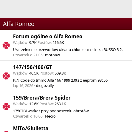
Alfa Romeo
Forum ogólne o Alfa Romeo
Wątków
9.7K
Postów
216.6K
Uszczelnienie przewodów układu chłodzenia silnika BUSSO 3,2.
Czwartek o 21:05
motoaw
147/156/166/GT
Wątków
46.5K
Postów
509.8K
PIN Code do Immo Alfa 166 1999 2.0ts z eeprom 93c56
Lip 16, 2026
diegozalfy
159/Brera/Brera Spider
Wątków
12.6K
Postów
263.1K
1750TBI warkot przy podnoszeniu obrotów
Czwartek o 10:06
Necro
MiTo/Giulietta