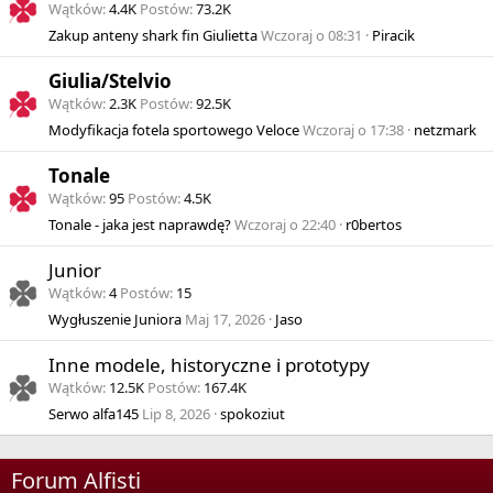
Wątków
4.4K
Postów
73.2K
Zakup anteny shark fin Giulietta
Wczoraj o 08:31
Piracik
Giulia/Stelvio
Wątków
2.3K
Postów
92.5K
Modyfikacja fotela sportowego Veloce
Wczoraj o 17:38
netzmark
Tonale
Wątków
95
Postów
4.5K
Tonale - jaka jest naprawdę?
Wczoraj o 22:40
r0bertos
Junior
Wątków
4
Postów
15
Wygłuszenie Juniora
Maj 17, 2026
Jaso
Inne modele, historyczne i prototypy
Wątków
12.5K
Postów
167.4K
Serwo alfa145
Lip 8, 2026
spokoziut
Forum Alfisti