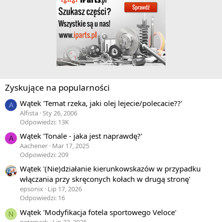
Zyskujące na popularności
Wątek 'Temat rzeka, jaki olej lejecie/polecacie??'
A
Alfista
Sty 26, 2006
Odpowiedzi: 13K
Wątek 'Tonale - jaka jest naprawdę?'
A
Aachener
Mar 17, 2025
Odpowiedzi: 209
Wątek '(Nie)działanie kierunkowskazów w przypadku
włączania przy skręconych kołach w drugą stronę'
epsonix
Lip 17, 2026
Odpowiedzi: 16
Wątek 'Modyfikacja fotela sportowego Veloce'
N
netzmark
Lip 23, 2026