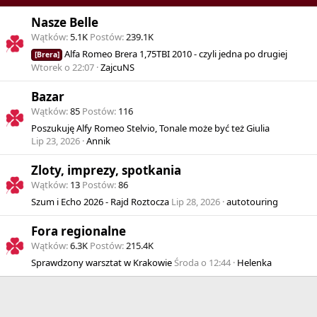
Nasze Belle
Wątków
5.1K
Postów
239.1K
Alfa Romeo Brera 1,75TBI 2010 - czyli jedna po drugiej
[Brera]
Wtorek o 22:07
ZajcuNS
Bazar
Wątków
85
Postów
116
Poszukuję Alfy Romeo Stelvio, Tonale może być też Giulia
Lip 23, 2026
Annik
Zloty, imprezy, spotkania
Wątków
13
Postów
86
Szum i Echo 2026 - Rajd Roztocza
Lip 28, 2026
autotouring
Fora regionalne
Wątków
6.3K
Postów
215.4K
Sprawdzony warsztat w Krakowie
Środa o 12:44
Helenka