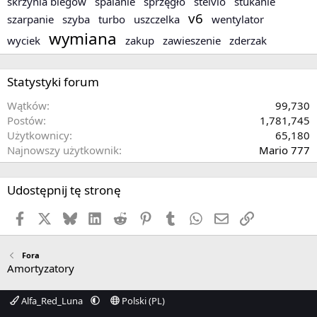
skrzynia biegów
spalanie
sprzęgło
stelvio
stukanie
v6
szarpanie
szyba
turbo
uszczelka
wentylator
wymiana
wyciek
zakup
zawieszenie
zderzak
Statystyki forum
Wątków
99,730
Postów
1,781,745
Użytkownicy
65,180
Najnowszy użytkownik
Mario 777
Udostępnij tę stronę
Facebook
X
Bluesky
LinkedIn
Reddit
Pinterest
Tumblr
WhatsApp
Email
Link
Fora
Amortyzatory
Alfa_Red_Luna
Polski (PL)