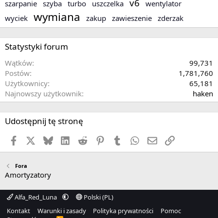
v6
szarpanie
szyba
turbo
uszczelka
wentylator
wymiana
wyciek
zakup
zawieszenie
zderzak
Statystyki forum
Wątków
99,731
Postów
1,781,760
Użytkownicy
65,181
Najnowszy użytkownik
haken
Udostępnij tę stronę
Facebook
X
Bluesky
LinkedIn
Reddit
Pinterest
Tumblr
WhatsApp
Email
Link
Fora
Amortyzatory
Alfa_Red_Luna
Polski (PL)
Kontakt
Warunki i zasady
Polityka prywatności
Pomoc