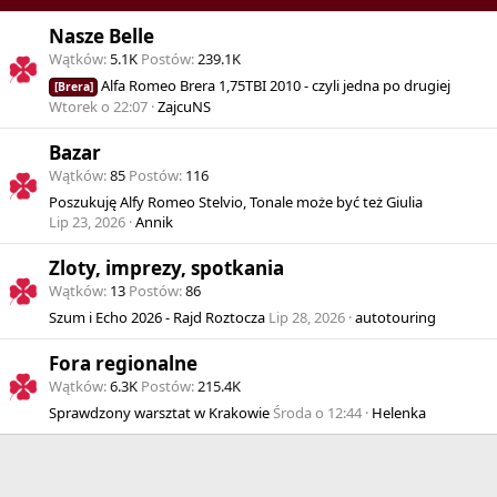
Nasze Belle
Wątków
5.1K
Postów
239.1K
Alfa Romeo Brera 1,75TBI 2010 - czyli jedna po drugiej
[Brera]
Wtorek o 22:07
ZajcuNS
Bazar
Wątków
85
Postów
116
Poszukuję Alfy Romeo Stelvio, Tonale może być też Giulia
Lip 23, 2026
Annik
Zloty, imprezy, spotkania
Wątków
13
Postów
86
Szum i Echo 2026 - Rajd Roztocza
Lip 28, 2026
autotouring
Fora regionalne
Wątków
6.3K
Postów
215.4K
Sprawdzony warsztat w Krakowie
Środa o 12:44
Helenka