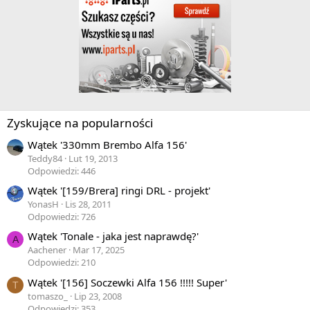
Zyskujące na popularności
Wątek '330mm Brembo Alfa 156'
Teddy84
Lut 19, 2013
Odpowiedzi: 446
Wątek '[159/Brera] ringi DRL - projekt'
YonasH
Lis 28, 2011
Odpowiedzi: 726
Wątek 'Tonale - jaka jest naprawdę?'
A
Aachener
Mar 17, 2025
Odpowiedzi: 210
Wątek '[156] Soczewki Alfa 156 !!!!! Super'
T
tomaszo_
Lip 23, 2008
Odpowiedzi: 353