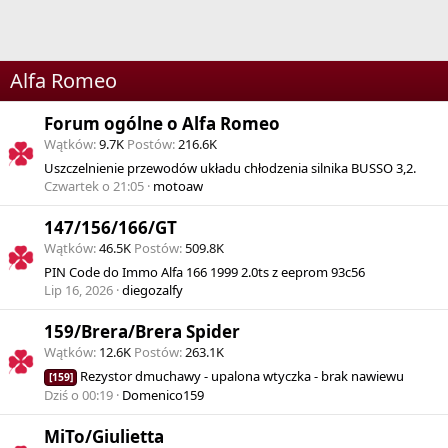
Alfa Romeo
Forum ogólne o Alfa Romeo
Wątków
9.7K
Postów
216.6K
Uszczelnienie przewodów układu chłodzenia silnika BUSSO 3,2.
Czwartek o 21:05
motoaw
147/156/166/GT
Wątków
46.5K
Postów
509.8K
PIN Code do Immo Alfa 166 1999 2.0ts z eeprom 93c56
Lip 16, 2026
diegozalfy
159/Brera/Brera Spider
Wątków
12.6K
Postów
263.1K
Rezystor dmuchawy - upalona wtyczka - brak nawiewu
[159]
Dziś o 00:19
Domenico159
MiTo/Giulietta