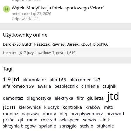
Wątek 'Modyfikacja fotela sportowego Veloce'
N
netzmark
Lip 23, 2026
Odpowiedzi: 23
Użytkownicy online
Darolex86
Butch
Paszczak
RaVneS
Dareek
KD001
bibol166
Łącznie: 1,617 (użytkowników: 7, gości: 1,610)
Tagi
1.9 jtd
akumulator
alfa 166
alfa romeo 147
alfa romeo 159
awaria
bezpiecznik
ciśnienie
czujnik
jtd
demontaż
diagnostyka
elektryka
filtr
giulietta
jtdm
kierownica
kluczyk
kontrolka
kraków
mito
montaż
naprawa
obroty
olej
przepływomierz
przewod
przód
q4
radio
rozrząd
selespeed
serwis
silnik
skrzynia biegów
spalanie
sprzęgło
stelvio
stukanie