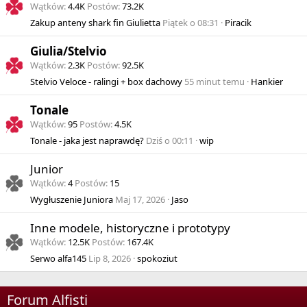
Wątków
4.4K
Postów
73.2K
Zakup anteny shark fin Giulietta
Piątek o 08:31
Piracik
Giulia/Stelvio
Wątków
2.3K
Postów
92.5K
Stelvio Veloce - ralingi + box dachowy
55 minut temu
Hankier
Tonale
Wątków
95
Postów
4.5K
Tonale - jaka jest naprawdę?
Dziś o 00:11
wip
Junior
Wątków
4
Postów
15
Wygłuszenie Juniora
Maj 17, 2026
Jaso
Inne modele, historyczne i prototypy
Wątków
12.5K
Postów
167.4K
Serwo alfa145
Lip 8, 2026
spokoziut
Forum Alfisti